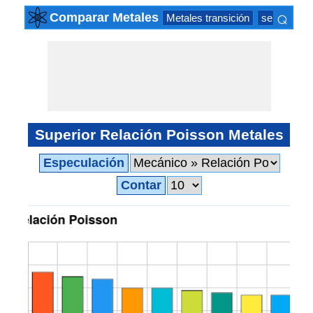
⌕
Comparar Metales
Metales transición
serie actín
×
Superior Relación Poisson Metales
Especulación
Contar