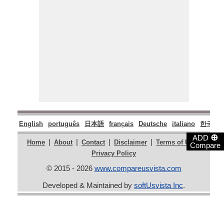
English
português
日本語
français
Deutsche
italiano
한국어
⊕
ADD
|
|
|
|
|
Home
About
Contact
Disclaimer
Terms of Use
Compare
Privacy Policy
© 2015 - 2026
www.compareusvista.com
Developed & Maintained by
softUsvista Inc
.