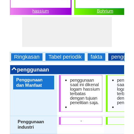
hassium
Bohrium
Ringkasan
Tabel periodik
fakta
penggun
penggunaan
Penggunaan
penggunaan
penggun
saat ini dikenal
saat ini 
dan Manfaat
logam hassium
logam B
terbatas
terbatas
dengan tujuan
dengan t
penelitian saja.
penelitia
-
-
Penggunaan
industri