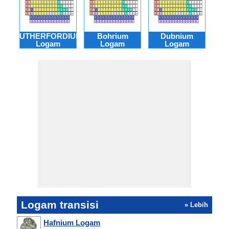
RUTHERFORDIUM
Bohrium
Dubnium
Co
Logam
Logam
Logam
Logam transisi
» Lebih
Hafnium Logam