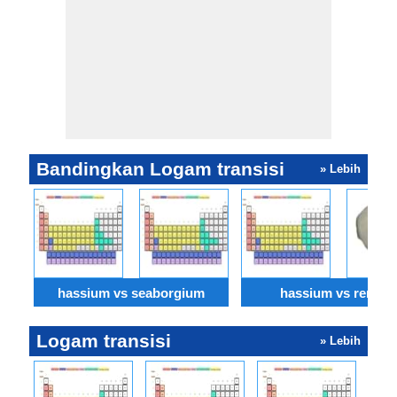
Bandingkan Logam transisi
» Lebih
hassium vs seaborgium
hassium vs renium
Logam transisi
» Lebih