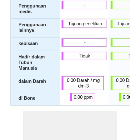
-
-
Penggunaan
medis
Tujuan penelitian
Tujuan pene
Penggunaan
lainnya
-
-
kebisaan
Tidak
Tidak
Hadir dalam
Tubuh
Manusia
0,00 Darah / mg
0,00 Darah 
dalam Darah
dm-3
dm-3
0,00 ppm
0,00 pp
di Bone