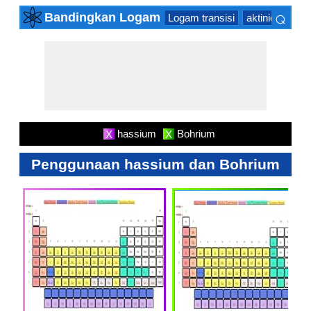
⌕
Bandingkan Logam
Logam transisi
aktinida Serie
×
hassium
Bohrium
X
X
Penggunaan hassium dan Bohrium