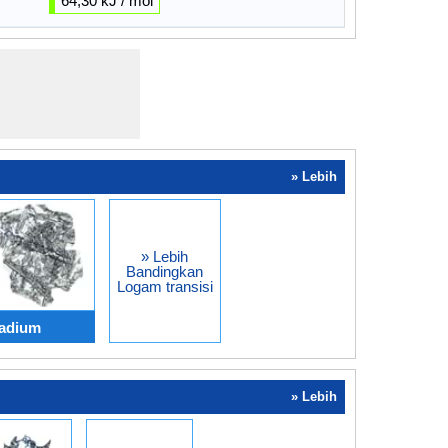
64,30 kJ / mol
» Lebih
» Lebih
Bandingkan
Logam transisi
nadium
» Lebih