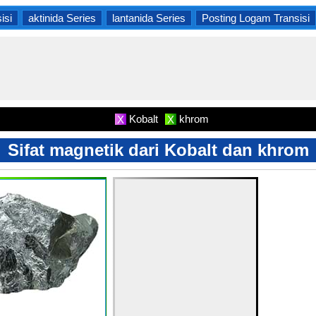
isi
aktinida Series
lantanida Series
Posting Logam Transisi
Kobalt
khrom
X
X
Sifat magnetik dari Kobalt dan khrom