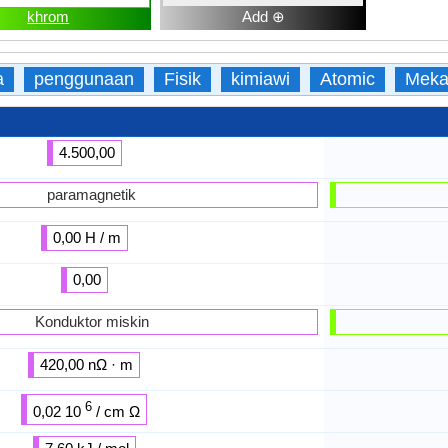
khrom
Add ⊕
a
penggunaan
Fisik
kimiawi
Atomic
Meka
4.500,00
paramagnetik
0,00 H / m
0,00
Konduktor miskin
420,00 nΩ · m
6
0,02 10
/ cm Ω