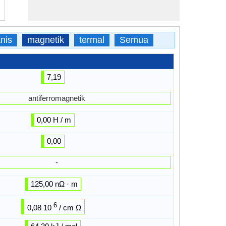
nis
magnetik
termal
Semua
7,19
antiferromagnetik
0,00 H / m
0,00
-
125,00 nΩ · m
6
0,08 10
/ cm Ω