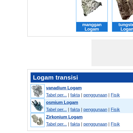
manggan
tungst
Logam
Loga
Logam transisi
vanadium Logam
Tabel per...
|
fakta
|
penggunaan
|
Fisik
osmium Logam
Tabel per...
|
fakta
|
penggunaan
|
Fisik
Zirkonium Logam
Tabel per...
|
fakta
|
penggunaan
|
Fisik