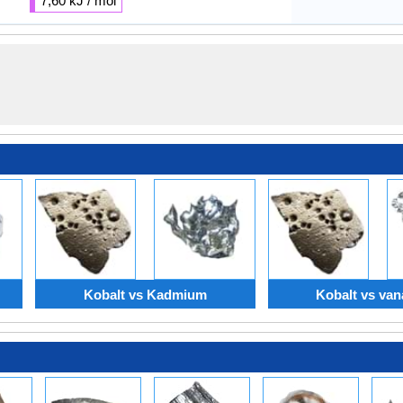
7,60 kJ / mol
Kobalt vs Kadmium
Kobalt vs va