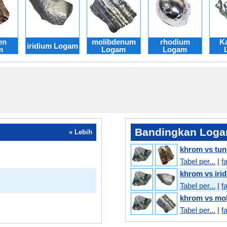
en
molibdenum
rhodium
K
iridium Logam
m
Logam
Logam
Bandingkan Logam
» Lebih
khrom vs tun
Tabel per...
|
f
khrom vs iri
Tabel per...
|
f
khrom vs mo
Tabel per...
|
f