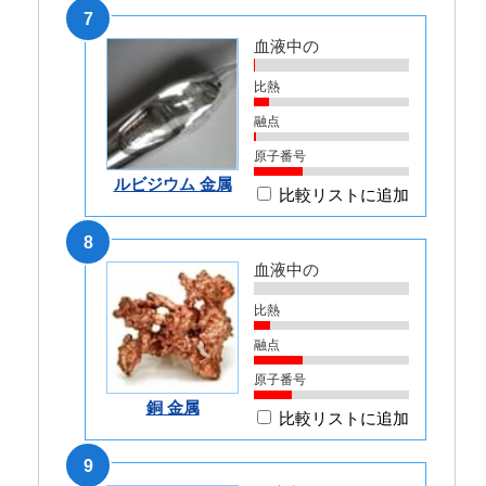
7
血液中の
比熱
融点
原子番号
ルビジウム 金属
比較リストに追加
8
血液中の
比熱
融点
原子番号
銅 金属
比較リストに追加
9