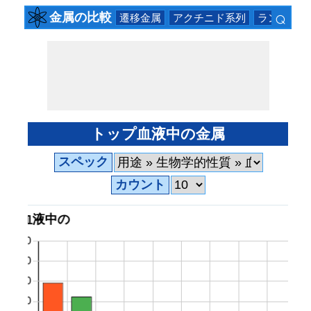
⌕
金属の比較
遷移金属
アクチニド系列
ランタニド
×
トップ血液中の金属
スペック
カウント