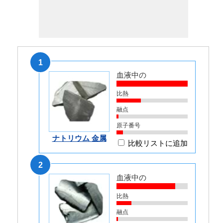
1
血液中の
比熱
融点
原子番号
ナトリウム 金属
比較リストに追加
2
血液中の
比熱
融点