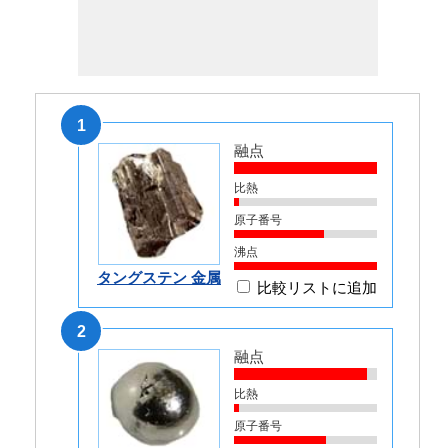
1
融点
比熱
原子番号
沸点
タングステン 金属
比較リストに追加
2
融点
比熱
原子番号