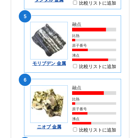
比較リストに追加
5
融点
比熱
原子番号
沸点
モリブデン 金属
比較リストに追加
6
融点
比熱
原子番号
沸点
ニオブ 金属
比較リストに追加