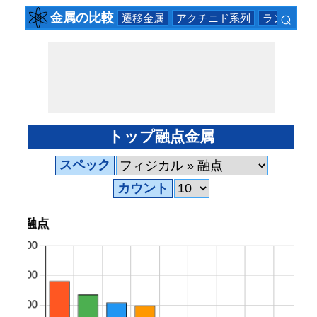
⌕
金属の比較
遷移金属
アクチニド系列
ランタニド
×
トップ融点金属
スペック
カウント