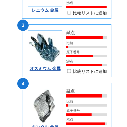
沸点
レニウム 金属
比較リストに追加
3
融点
比熱
原子番号
沸点
オスミウム 金属
比較リストに追加
4
融点
比熱
原子番号
沸点
タンタル 金属