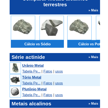
terrestres
» Mais
Cálcio vs Sódio
Cálcio vs Potássi
Série actinide
» Mais
Urânio Metal
Tabela Pe...
|
Fatos
|
usos
Tório Metal
Tabela Pe...
|
Fatos
|
usos
Plutônio Metal
Tabela Pe...
|
Fatos
|
usos
Metais alcalinos
» Mais