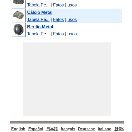
Tabela Pe...
|
Fatos
|
usos
Cálcio Metal
Tabela Pe...
|
Fatos
|
usos
Berílio Metal
Tabela Pe...
|
Fatos
|
usos
English
Español
日本語
français
Deutsche
italiano
한국어
P