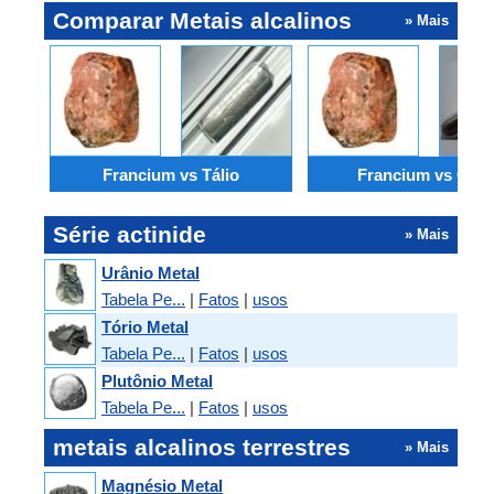
Comparar Metais alcalinos
» Mais
Francium vs Tálio
Francium vs Cési
Série actinide
» Mais
Urânio Metal
Tabela Pe...
|
Fatos
|
usos
Tório Metal
Tabela Pe...
|
Fatos
|
usos
Plutônio Metal
Tabela Pe...
|
Fatos
|
usos
metais alcalinos terrestres
» Mais
Magnésio Metal