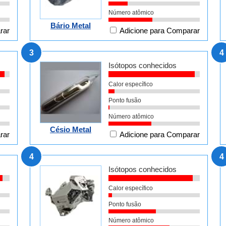
Número atômico
Bário Metal
rar
Adicione para Comparar
3
4
Isótopos conhecidos
Calor específico
Ponto fusão
Número atômico
Césio Metal
rar
Adicione para Comparar
4
4
Isótopos conhecidos
Calor específico
Ponto fusão
Número atômico