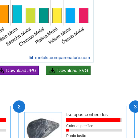
Download
JPG
Download
SVG
2
3
Isótopos conhecidos
Calor específico
Ponto fusão