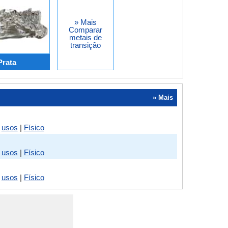
» Mais
Comparar
metais de
transição
Prata
» Mais
|
usos
|
Físico
|
usos
|
Físico
|
usos
|
Físico