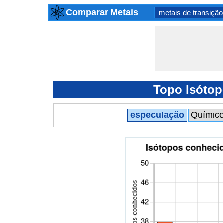
Comparar Metais
metais de transição
Topo Isótop
especulação