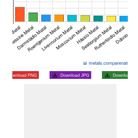
Download
PNG
Download
JPG
Download
S