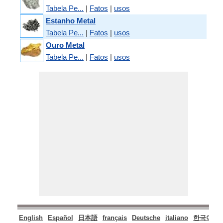
Tabela Pe...
|
Fatos
|
usos
Estanho Metal
Tabela Pe...
|
Fatos
|
usos
Ouro Metal
Tabela Pe...
|
Fatos
|
usos
English
Español
日本語
français
Deutsche
italiano
한국어
P