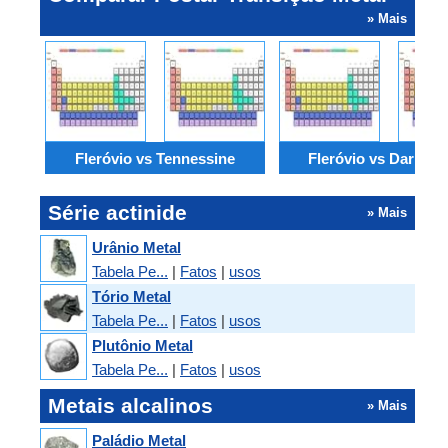
» Mais
Fleróvio vs Tennessine
Fleróvio vs Darmstá
Série actinide
» Mais
Urânio Metal
Tabela Pe...
|
Fatos
|
usos
Tório Metal
Tabela Pe...
|
Fatos
|
usos
Plutônio Metal
Tabela Pe...
|
Fatos
|
usos
Metais alcalinos
» Mais
Paládio Metal