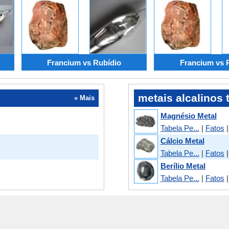
Francium vs Rubídio
Francium vs 
metais alcalinos 
» Mais
Magnésio Metal
Tabela Pe...
|
Fatos
Cálcio Metal
Tabela Pe...
|
Fatos
Berílio Metal
Tabela Pe...
|
Fatos