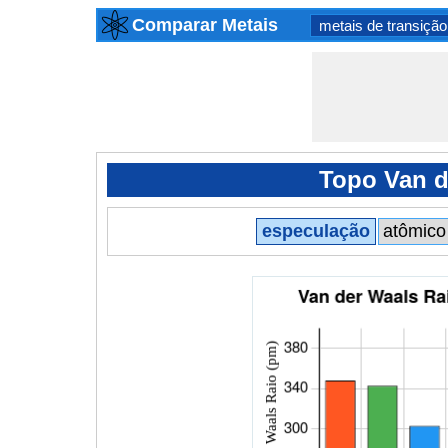
Comparar Metais
metais de transição
Topo Van d
especulação