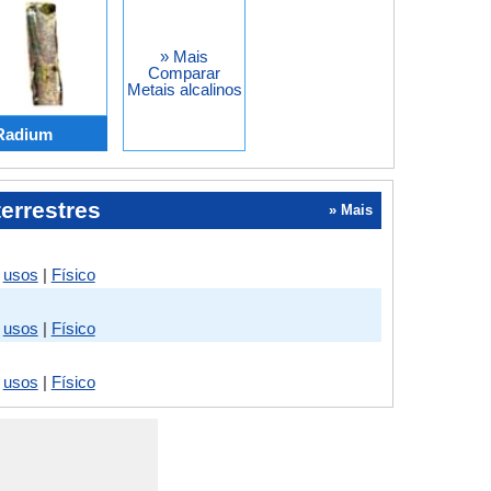
» Mais
Comparar
Metais alcalinos
Radium
terrestres
» Mais
|
usos
|
Físico
|
usos
|
Físico
|
usos
|
Físico