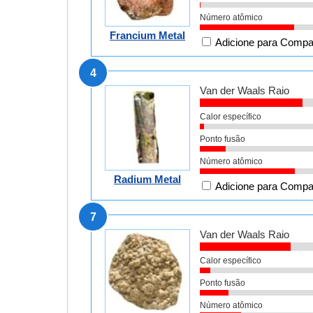
Número atômico
Francium Metal
Adicione para Compa
4
Van der Waals Raio
Calor específico
Ponto fusão
Número atômico
Radium Metal
Adicione para Compa
7
Van der Waals Raio
Calor específico
Ponto fusão
Número atômico