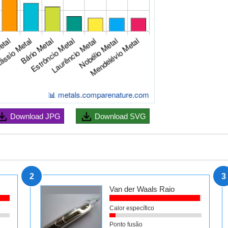
Download
JPG
Download
SVG
2
3
Van der Waals Raio
Calor específico
Ponto fusão