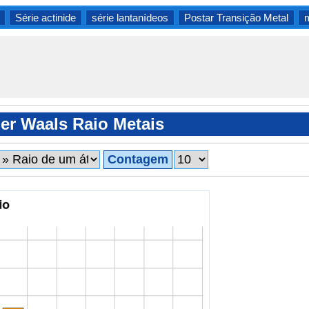
Série actinide
série lantanídeos
Postar Transição Metal
m
er Waals Raio Metais
Contagem