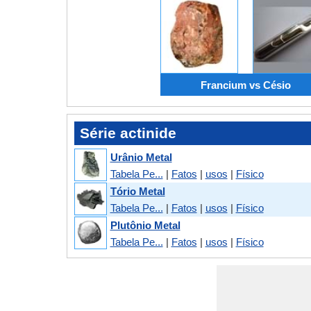
Francium vs Césio
Série actinide
Urânio Metal
Tabela Pe...
|
Fatos
|
usos
|
Físico
Tório Metal
Tabela Pe...
|
Fatos
|
usos
|
Físico
Plutônio Metal
Tabela Pe...
|
Fatos
|
usos
|
Físico