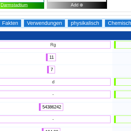
Darmstadtium
Add ⊕
Fakten
Verwendungen
physikalisch
Chemisc
Rg
11
7
d
-
54386242
-