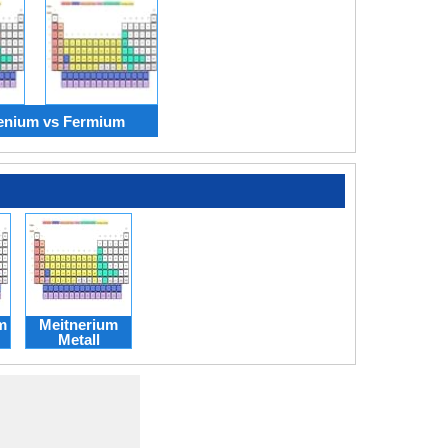
enium vs Fermium
m
Meitnerium
Metall