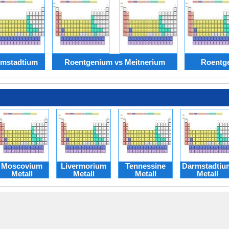
rmstadtium
Roentgenium vs Meitnerium
Roentg
Moscovium
Livermorium
Tennessine
Darmstadtiu
Metall
Metall
Metall
Metall