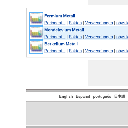
Fermium Metall
Periodent...
|
Fakten
|
Verwendungen
|
physik
Mendelevium Metall
Periodent...
|
Fakten
|
Verwendungen
|
physik
Berkelium Metall
Periodent...
|
Fakten
|
Verwendungen
|
physik
English
Español
português
日本語