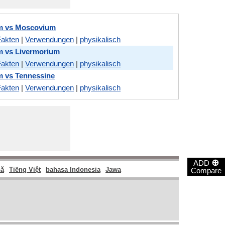
m vs Moscovium
Fakten
|
Verwendungen
|
physikalisch
m vs Livermorium
Fakten
|
Verwendungen
|
physikalisch
m vs Tennessine
Fakten
|
Verwendungen
|
physikalisch
⊕
ADD
ă
Tiếng Việt
bahasa Indonesia
Jawa
Compare