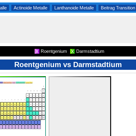
lle
Actinoide Metalle
Lanthanoide Metalle
Beitrag Transition
Roentgenium
Darmstadtium
X
X
Roentgenium vs Darmstadtium