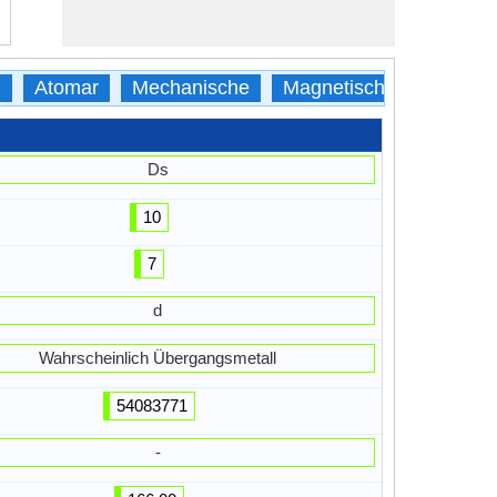
h
Atomar
Mechanische
Magnetische
Thermi
Ds
10
7
d
Wahrscheinlich Übergangsmetall
54083771
-