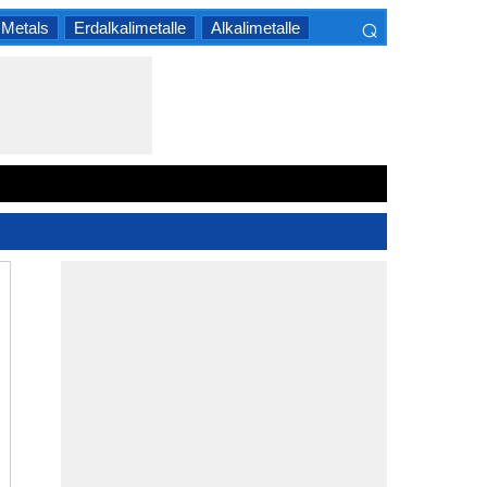
⌕
 Metals
Erdalkalimetalle
Alkalimetalle
×