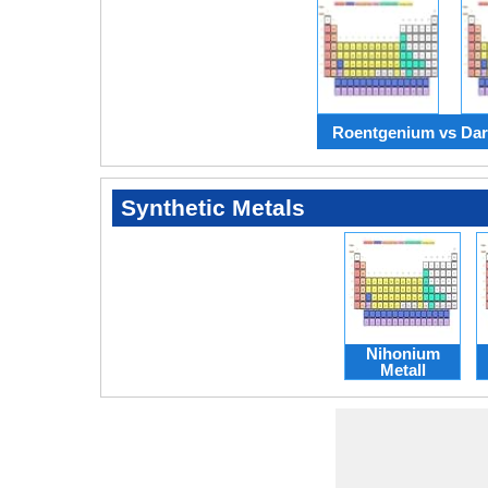
Roentgenium vs Da
Synthetic Metals
Nihonium
Metall