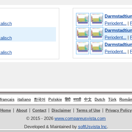
Darmstadtiu
Periodent...
|
alisch
Darmstadtiu
Periodent...
|
alisch
Darmstadtiu
Periodent...
|
alisch
français
italiano
한국어
Polskie
हिंदी
मराठी
中文
Dutch
Türk
Român
|
|
|
|
|
Home
About
Contact
Disclaimer
Terms of Use
Privacy Policy
© 2015 - 2026
www.compareusvista.com
Developed & Maintained by
softUsvista Inc
.