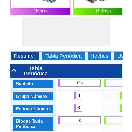
Osmio
Rutenio
Resumen
Tabla Periódica
Hechos
Usos
Tabla
Periódica
Os
Ru
Símbolo
8
8
Grupo Número
6
5
Periodo Número
d
d
Bloque Tabla
Periódica