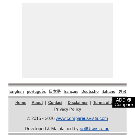
English
português
日本語
français
Deutsche
italiano
한국어
⊕
ADD
|
|
|
|
|
Home
About
Contact
Disclaimer
Terms of Use
Compare
Privacy Policy
© 2015 - 2026
www.compareusvista.com
Developed & Maintained by
softUsvista Inc
.