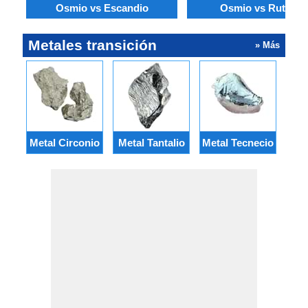
Osmio vs Escandio
Osmio vs Rutenio
Metales transición
» Más
Metal Circonio
Metal Tantalio
Metal Tecnecio
M