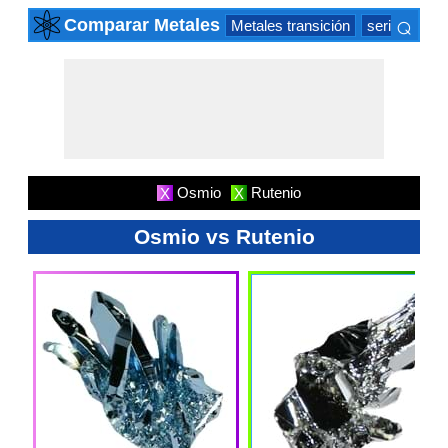
⌕
Comparar Metales
Metales transición
serie actíni
×
Osmio
Rutenio
X
X
Osmio vs Rutenio