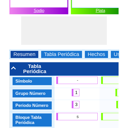
Sodio
Plata
Resumen
Tabla Periódica
Hechos
Usos
Tabla
Periódica
-
Ag
Símbolo
1
11
Grupo Número
3
5
Periodo Número
s
d
Bloque Tabla
Periódica