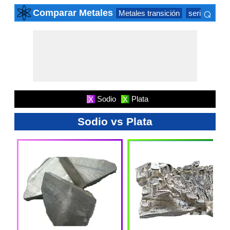
⌕
Comparar Metales
Metales transición
serie actíni
×
Sodio
Plata
X
X
Sodio vs Plata