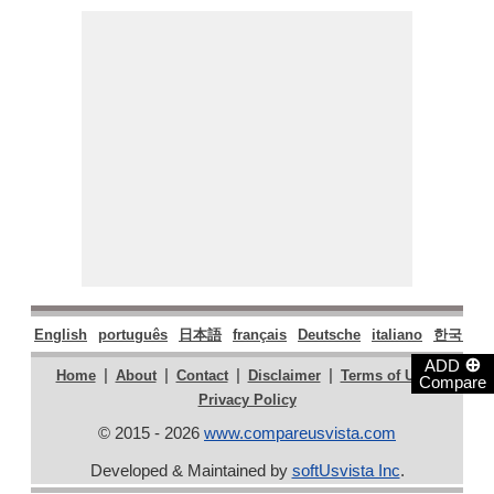
English
português
日本語
français
Deutsche
italiano
한국어
⊕
ADD
|
|
|
|
|
Home
About
Contact
Disclaimer
Terms of Use
Compare
Privacy Policy
© 2015 - 2026
www.compareusvista.com
Developed & Maintained by
softUsvista Inc
.