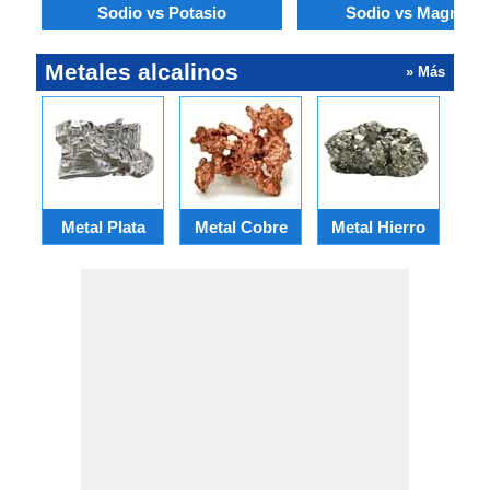
Sodio vs Potasio
Sodio vs Magnesi
Metales alcalinos
» Más
Metal Plata
Metal Cobre
Metal Hierro
Met