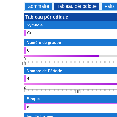
Sommaire
Tableau périodique
Faits
Tableau périodique
Symbole
Cr
Numéro de groupe
6
0
👆🏻
Nombre de Période
4
2
👆🏻
Bloque
d
famille Element