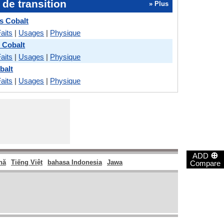
de transition
» Plus
s Cobalt
aits
|
Usages
|
Physique
 Cobalt
aits
|
Usages
|
Physique
balt
aits
|
Usages
|
Physique
⊕
ADD
nă
Tiếng Việt
bahasa Indonesia
Jawa
Compare