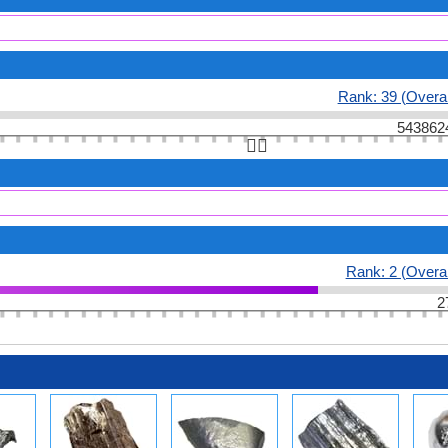
Rank: 39 (Overal
543862
👆🏻
Rank: 2 (Overal
2