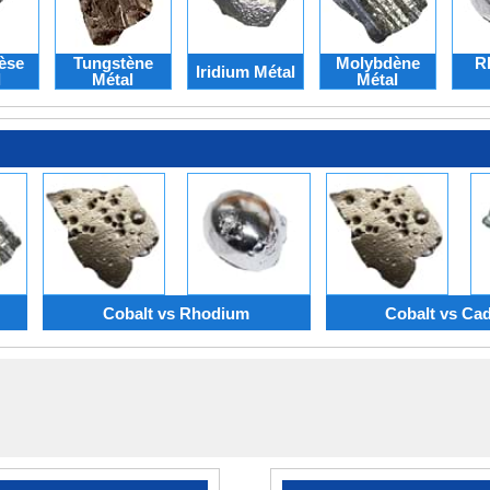
èse
Tungstène
Molybdène
R
Iridium Métal
l
Métal
Métal
Cobalt vs Rhodium
Cobalt vs C