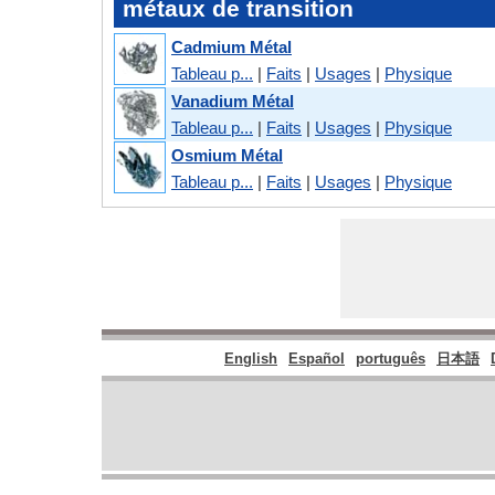
métaux de transition
Cadmium Métal
Tableau p...
|
Faits
|
Usages
|
Physique
Vanadium Métal
Tableau p...
|
Faits
|
Usages
|
Physique
Osmium Métal
Tableau p...
|
Faits
|
Usages
|
Physique
English
Español
português
日本語