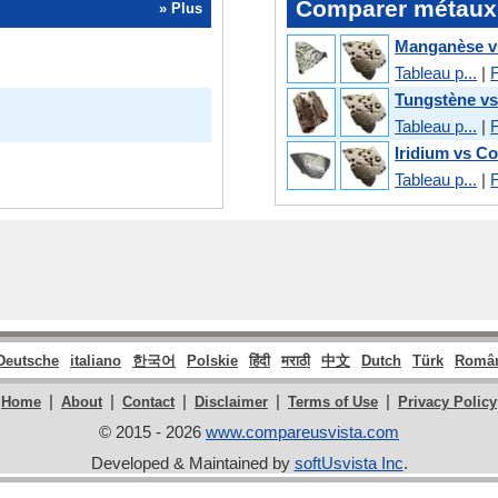
Comparer métaux 
» Plus
Manganèse v
Tableau p...
|
F
Tungstène vs
Tableau p...
|
F
Iridium vs Co
Tableau p...
|
F
Deutsche
italiano
한국어
Polskie
हिंदी
मराठी
中文
Dutch
Türk
Româ
|
|
|
|
|
Home
About
Contact
Disclaimer
Terms of Use
Privacy Policy
© 2015 - 2026
www.compareusvista.com
Developed & Maintained by
softUsvista Inc
.