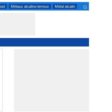
⌕
ost
Métaux alcalino-terreux
Métal alcalin
×