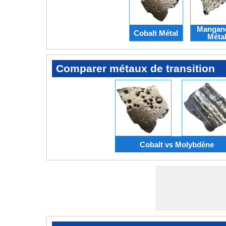
Mangan
Cobalt Métal
Méta
Comparer métaux de transition
Cobalt vs Molybdène