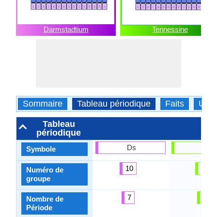
Darmstadtium
Tennessine
Sommaire
Tableau périodique
Faits
Usa
Tableau
périodique
Ds
Ts
Symbole
10
17
Numéro de
groupe
7
7
Nombre de
Période