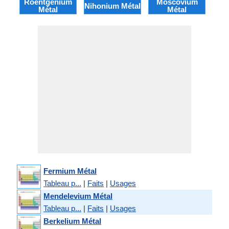
Roentgenium
Moscovium
Li
Nihonium Métal
Métal
Métal
Fermium Métal
Tableau p...
|
Faits
|
Usages
Mendelevium Métal
Tableau p...
|
Faits
|
Usages
Berkelium Métal