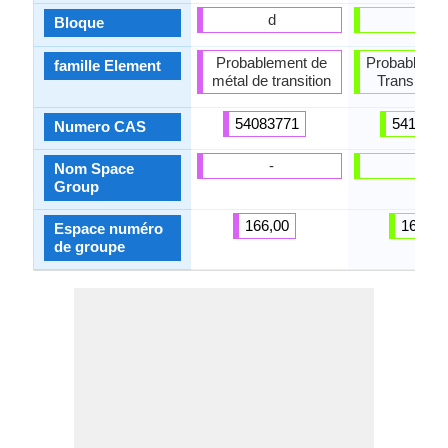
d
p
Bloque
Probablement de
Probablemen
famille Element
métal de transition
Transition 
54083771
5410114
Numero CAS
-
-
Nom Space
Group
166,00
166,00
Espace numéro
de groupe