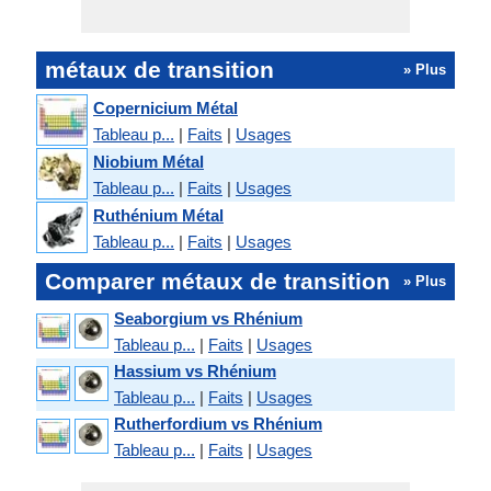
métaux de transition
» Plus
Copernicium Métal
Tableau p...
|
Faits
|
Usages
Niobium Métal
Tableau p...
|
Faits
|
Usages
Ruthénium Métal
Tableau p...
|
Faits
|
Usages
Comparer métaux de transition
» Plus
Seaborgium vs Rhénium
Tableau p...
|
Faits
|
Usages
Hassium vs Rhénium
Tableau p...
|
Faits
|
Usages
Rutherfordium vs Rhénium
Tableau p...
|
Faits
|
Usages