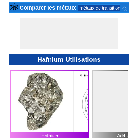
⌕
Comparer les métaux
métaux de transition
actini
×
Hafnium Utilisations
Hafnium
Add ⊕