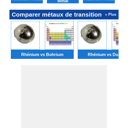
Métal
Comparer métaux de transition
» Plus
Rhénium vs Bohrium
Rhénium vs Dubni