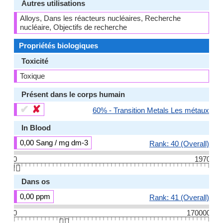
Autres utilisations
Alloys, Dans les réacteurs nucléaires, Recherche
nucléaire, Objectifs de recherche
Propriétés biologiques
Toxicité
Toxique
Présent dans le corps humain
✔
✘
60% - Transition Metals Les métaux
In Blood
0,00 Sang / mg dm-3
Rank: 40 (Overall)
0
1970
👆🏻
Dans os
0,00 ppm
Rank: 41 (Overall)
0
170000
👆🏻