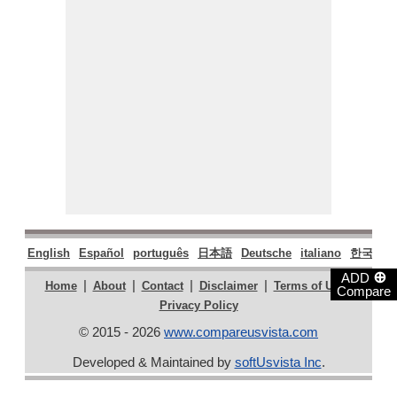
English
Español
português
日本語
Deutsche
italiano
한국어
⊕
ADD
|
|
|
|
|
Home
About
Contact
Disclaimer
Terms of Use
Compare
Privacy Policy
© 2015 - 2026
www.compareusvista.com
Developed & Maintained by
softUsvista Inc
.