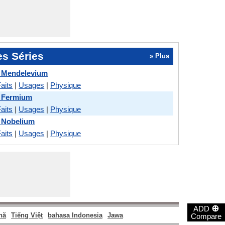
es Séries
» Plus
s Mendelevium
aits
|
Usages
|
Physique
s Fermium
aits
|
Usages
|
Physique
 Nobelium
aits
|
Usages
|
Physique
⊕
ADD
nă
Tiếng Việt
bahasa Indonesia
Jawa
Compare