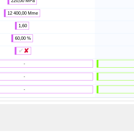
220,00 MPa
12 400,00 Mme
1,60
60,00 %
✔
✘
-
-
-