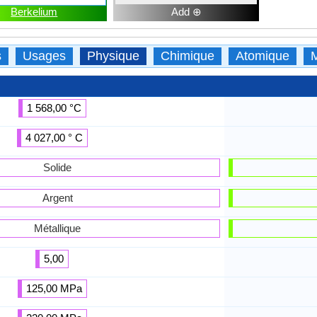
Berkelium
Add ⊕
s
Usages
Physique
Chimique
Atomique
1 568,00 °C
4 027,00 ° C
Solide
Argent
Métallique
5,00
125,00 MPa