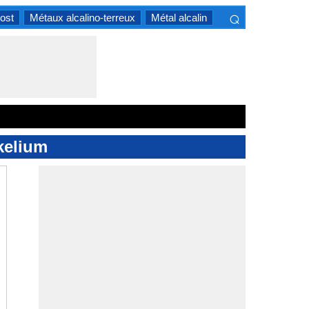
⌕
ost
Métaux alcalino-terreux
Métal alcalin
×
kelium