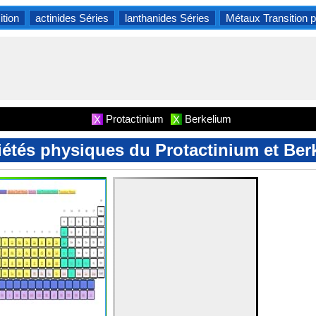
ition
actinides Séries
lanthanides Séries
Métaux Transition p
Protactinium
Berkelium
X
X
iétés physiques du Protactinium et Ber