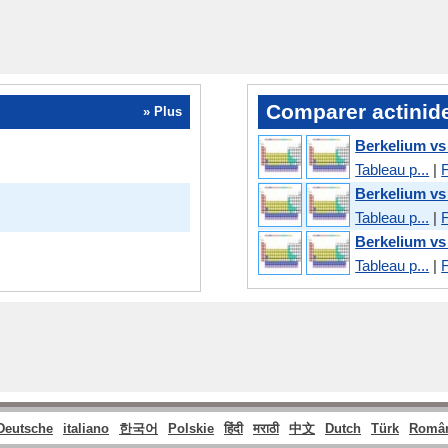
Comparer actinid
» Plus
Berkelium v
Tableau p...
|
F
Berkelium v
Tableau p...
|
F
Berkelium vs
Tableau p...
|
F
Deutsche
italiano
한국어
Polskie
हिंदी
मराठी
中文
Dutch
Türk
Româ