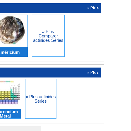
» Plus
» Plus
Comparer
actinides Séries
Américium
» Plus
» Plus actinides
Séries
wrencium
Métal