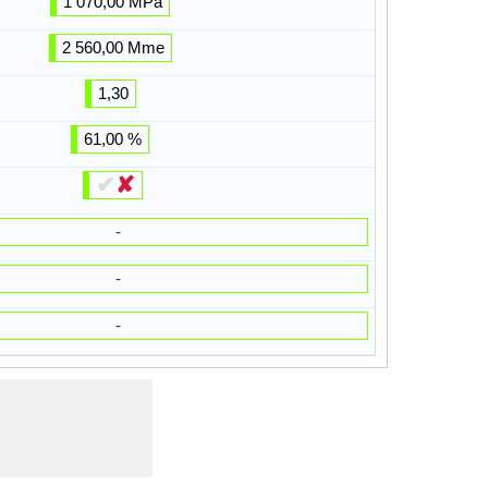
1 070,00 MPa
2 560,00 Mme
1,30
61,00 %
✔
✘
-
-
-