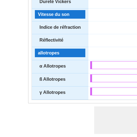
Dureté Vickers
Vitesse du son
Indice de réfraction
Réflectivité
allotropes
α Allotropes
ß Allotropes
γ Allotropes