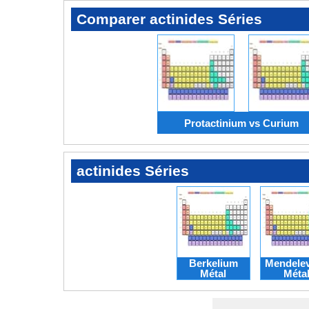
Comparer actinides Séries
Protactinium vs Curium
actinides Séries
Berkelium
Mendele
Métal
Méta