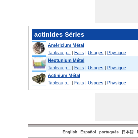
actinides Séries
Américium Métal
Tableau p...
|
Faits
|
Usages
|
Physique
Neptunium Métal
Tableau p...
|
Faits
|
Usages
|
Physique
Actinium Métal
Tableau p...
|
Faits
|
Usages
|
Physique
English
Español
português
日本語