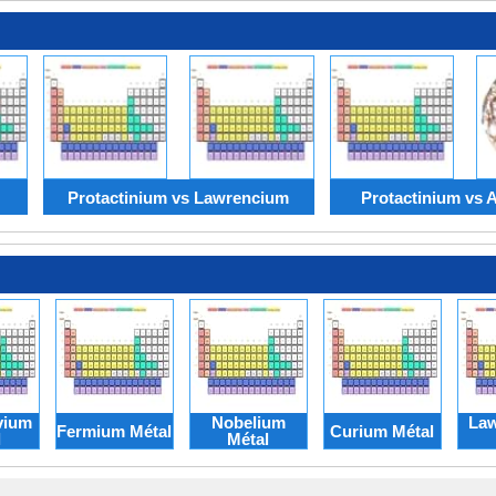
Protactinium vs Lawrencium
Protactinium vs 
vium
Nobelium
La
Fermium Métal
Curium Métal
l
Métal