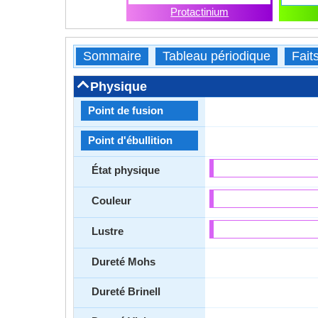
Protactinium
Sommaire
Tableau périodique
Fait
Physique
Point de fusion
Point d'ébullition
État physique
Couleur
Lustre
Dureté Mohs
Dureté Brinell