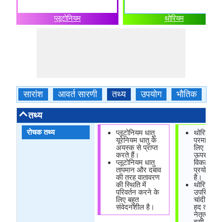
प्लूटोनियम
थोरियम
सारांश
आवर्त सारणी
तथ्य
उपयोग
भौतिक
रा
तथ्य
रोचक तथ्य
प्लूटोनियम धातु
थोरियम धात
यूरेनियम धातु के
परमाणु ईंध
अयस्क से प्राप्त
लिए यूरेनि
करते हैं।
ऊपर एक व
प्लूटोनियम धातु
विकल्प के र
तापमान और दबाव
प्रयोग किय
की तरह वातावरण
है।
की स्थिति में
थोरियम धा
परिवर्तन करने के
उपस्थिति 
लिए बहुत
चांदी, मुल
संवेदनशील है।
हद तक धात
नेतृत्व करन
इसी तरह क