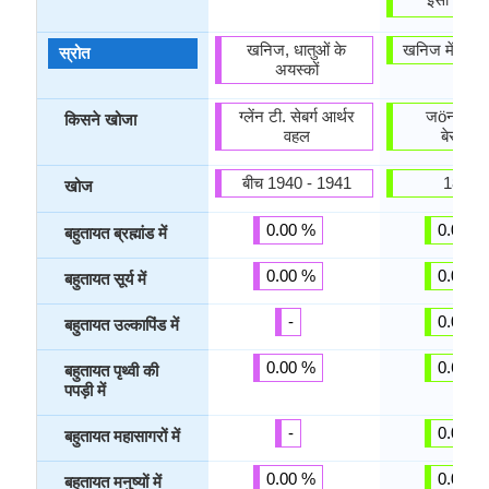
खनिज, धातुओं के
खनिज में मिल
स्रोत
अयस्कों
ग्लेंन टी. सेबर्ग आर्थर
जöनस जा
किसने खोजा
वहल
बेरजेलि
बीच 1940 - 1941
1829 मे
खोज
0.00 %
0.00 %
बहुतायत ब्रह्मांड में
0.00 %
0.00 %
बहुतायत सूर्य में
-
0.05 %
बहुतायत उल्कापिंड में
0.00 %
0.66 %
बहुतायत पृथ्वी की
पपड़ी में
-
0.00 %
बहुतायत महासागरों में
0.00 %
0.00 %
बहुतायत मनुष्यों में