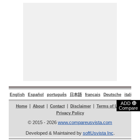
English
Español
português
日本語
français
Deutsche
italiano
⊕
ADD
|
|
|
|
|
Home
About
Contact
Disclaimer
Terms of Use
Compare
Privacy Policy
© 2015 - 2026
www.compareusvista.com
Developed & Maintained by
softUsvista Inc
.