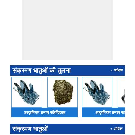
संक्रमण धातुओं की तुलना
» अधिक
आज़मियम बनाम स्कैण्डियम
आज़मियम बनाम रुथेनिय
संक्रमण धातुओं
» अधिक