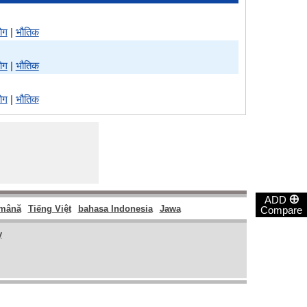
ोग
|
भौतिक
ोग
|
भौतिक
ोग
|
भौतिक
⊕
ADD
mână
Tiếng Việt
bahasa Indonesia
Jawa
Compare
y