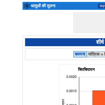
धातुओं की तुलना
संक
शीर्
कल्पना