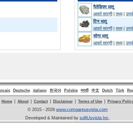
पैलेडियम धातु
आवर्त सारणी
|
तथ्य
|
उपय
टिन धातु
आवर्त सारणी
|
तथ्य
|
उपय
सोना धातु
आवर्त सारणी
|
तथ्य
|
उपय
ançais
Deutsche
italiano
한국어
Polskie
मराठी
中文
Dutch
Türk
Ro
|
|
|
|
|
Home
About
Contact
Disclaimer
Terms of Use
Privacy Polic
© 2015 - 2026
www.compareusvista.com
Developed & Maintained by
softUsvista Inc
.