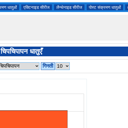
्रमण धातुओं
एक्टिनाइड सीरीज
लैन्थेनाइड सीरीज
पोस्ट संक्रमण धातुओं
ष चिपचिपापन धातुएँ
गिनती