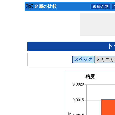
金属の比較
遷移金属
ト
スペック