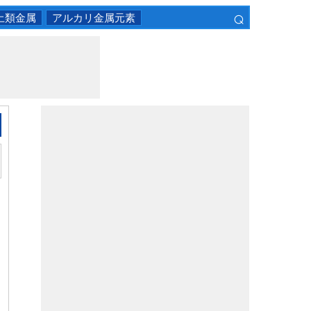
⌕
土類金属
アルカリ金属元素
×