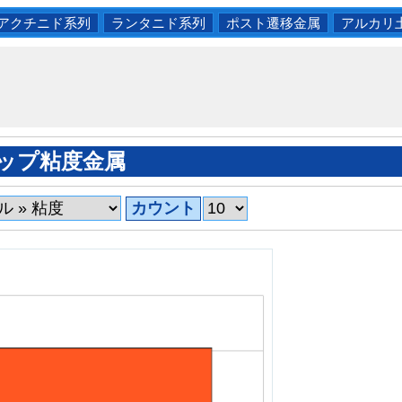
アクチニド系列
ランタニド系列
ポスト遷移金属
アルカリ
ップ粘度金属
カウント