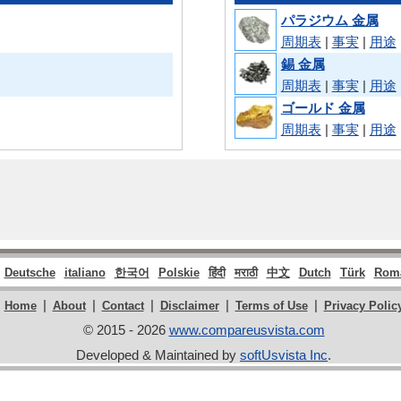
パラジウム 金属
周期表
|
事実
|
用途
錫 金属
周期表
|
事実
|
用途
ゴールド 金属
周期表
|
事実
|
用途
Deutsche
italiano
한국어
Polskie
हिंदी
मराठी
中文
Dutch
Türk
Rom
|
|
|
|
|
Home
About
Contact
Disclaimer
Terms of Use
Privacy Polic
© 2015 - 2026
www.compareusvista.com
Developed & Maintained by
softUsvista Inc
.