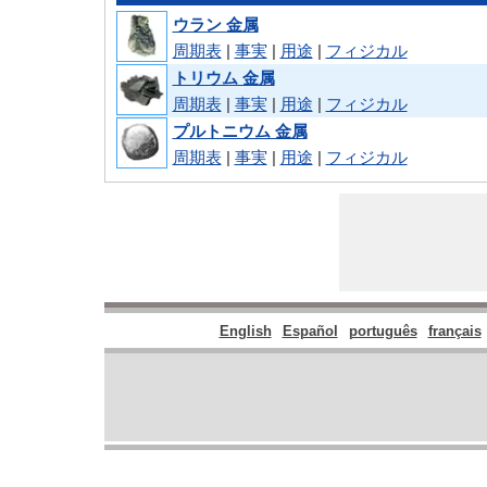
ウラン 金属
周期表
|
事実
|
用途
|
フィジカル
トリウム 金属
周期表
|
事実
|
用途
|
フィジカル
プルトニウム 金属
周期表
|
事実
|
用途
|
フィジカル
English
Español
português
français