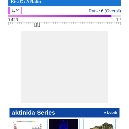
Kisi C / A Ratio
1,74
Rank: 6 (Overall)
0.423
1.9
👆🏻
aktinida Series
» Lebih