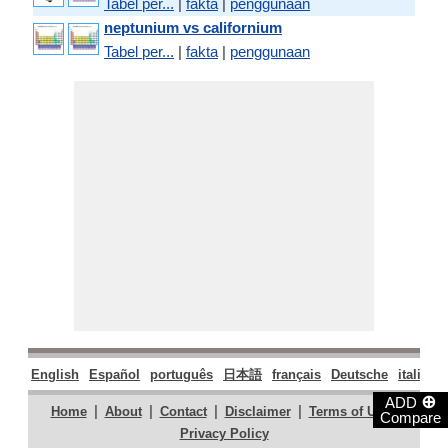
Tabel per...
|
fakta
|
penggunaan
neptunium vs californium
Tabel per...
|
fakta
|
penggunaan
English
Español
português
日本語
français
Deutsche
italiano
⊕
ADD
|
|
|
|
|
Home
About
Contact
Disclaimer
Terms of Use
Compare
Privacy Policy