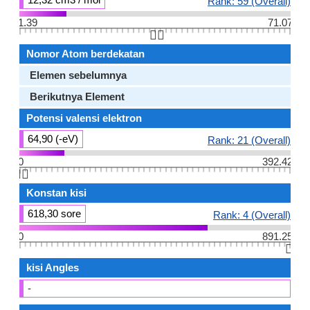
Rank: 59 (Overall)
1.39
71.07
👆🏻
Nomor Atom berdekatan
Elemen sebelumnya
Berikutnya Element
Potensi valensi elektron
64,90 (-eV)
Rank: 21 (Overall)
0
392.42
👆🏻
Konstan kisi
618,30 sore
Rank: 4 (Overall)
0
891.25
👆🏻
kisi Angles
-