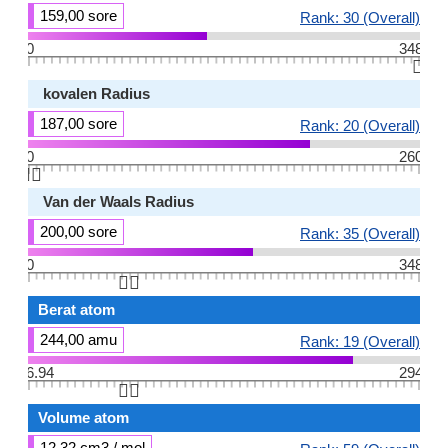
159,00 sore
Rank: 30 (Overall)
0
348
👆🏻
kovalen Radius
187,00 sore
Rank: 20 (Overall)
0
260
👆🏻
Van der Waals Radius
200,00 sore
Rank: 35 (Overall)
0
348
👆🏻
Berat atom
244,00 amu
Rank: 19 (Overall)
6.94
294
👆🏻
Volume atom
12,32 cm3 / mol