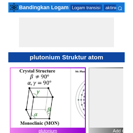
⌕
Bandingkan Logam
Logam transisi
aktinida Serie
×
plutonium Struktur atom
plutonium
Add ⊕