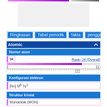
Ringkasan
Tabel periodik
fakta
pengguna
Atomic
Nomor atom
94
Rank: 24 (Overall)
3
117
👆🏻
Konfigurasi elektron
6
2
[Rn] 5f
7s
Struktur kristal
Monoklinik (MON)