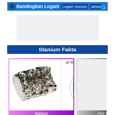
⌕
Bandingkan Logam
Logam transisi
aktinida Serie
×
titanium Fakta
titanium
Add ⊕