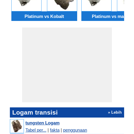
Platinum vs Kobalt
Platinum vs mangg
Logam transisi
» Lebih
tungsten Logam
Tabel per...
|
fakta
|
penggunaan