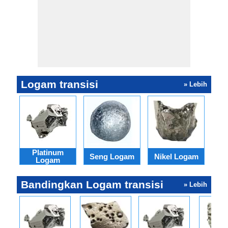
Logam transisi
» Lebih
Platinum
Seng Logam
Nikel Logam
kh
Logam
Bandingkan Logam transisi
» Lebih