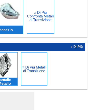
» Di Più
Confronta Metalli
di Transizione
ecnezio
» Di Più
» Di Più Metalli
di Transizione
antalio
etallo