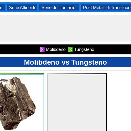
ne
Serie Attinoidi
Serie dei Lantanidi
Post Metalli di Transizion
Molibdeno
Tungsteno
X
X
Molibdeno vs Tungsteno