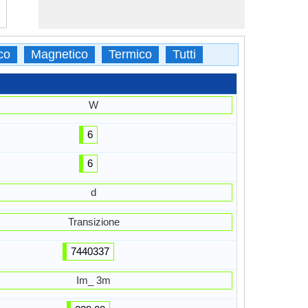
co
Magnetico
Termico
Tutti
W
6
6
d
Transizione
7440337
Im_ 3m