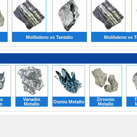
Molibdeno vs Tantalio
Molibdeno vs T
o
Vanadio
Zirconio
T
Osmio Metallo
lo
Metallo
Metallo
M