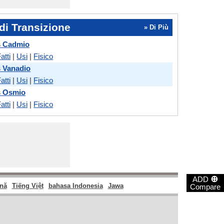
di Transizione
» Di Più
s Cadmio
atti
|
Usi
|
Fisico
 Vanadio
atti
|
Usi
|
Fisico
s Osmio
atti
|
Usi
|
Fisico
⊕
ADD
nă
Tiếng Việt
bahasa Indonesia
Jawa
Compare