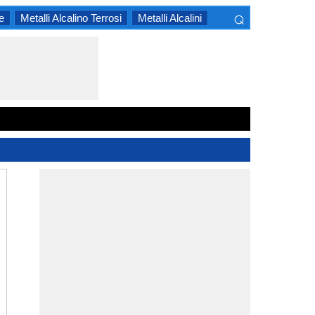
⌕
e
Metalli Alcalino Terrosi
Metalli Alcalini
×