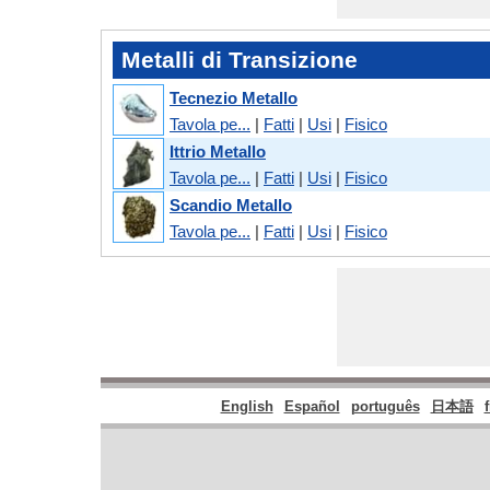
Metalli di Transizione
Tecnezio Metallo
Tavola pe...
|
Fatti
|
Usi
|
Fisico
Ittrio Metallo
Tavola pe...
|
Fatti
|
Usi
|
Fisico
Scandio Metallo
Tavola pe...
|
Fatti
|
Usi
|
Fisico
English
Español
português
日本語