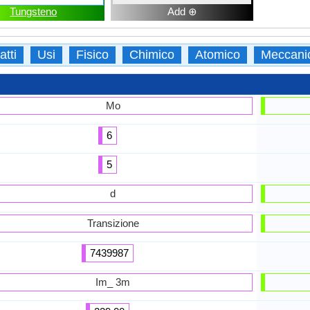
Tungsteno
Add ⊕
atti
Usi
Fisico
Chimico
Atomico
Meccani
Mo
6
5
d
Transizione
7439987
Im_ 3m