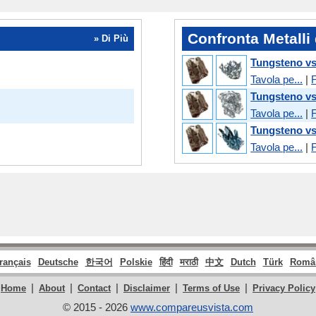
Confronta Metalli 
» Di Più
Tungsteno v
Tavola pe...
|
F
Tungsteno vs
Tavola pe...
|
F
Tungsteno v
Tavola pe...
|
F
français
Deutsche
한국어
Polskie
हिंदी
मराठी
中文
Dutch
Türk
Româ
|
|
|
|
|
Home
About
Contact
Disclaimer
Terms of Use
Privacy Policy
© 2015 - 2026
www.compareusvista.com