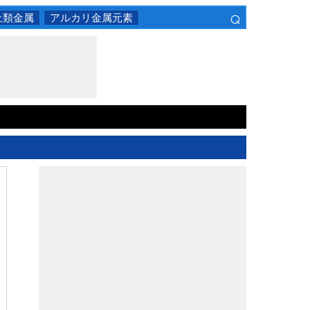
⌕
土類金属
アルカリ金属元素
×