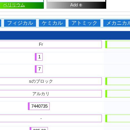
ベリリウム
Add ⊕
フィジカル
ケミカル
アトミック
メカニカ
Fr
1
7
sのブロック
アルカリ
7440735
-