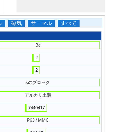
ル
磁気
サーマル
すべて
Be
2
2
sのブロック
アルカリ土類
7440417
P63 / MMC