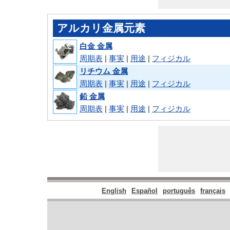
アルカリ金属元素
白金 金属
周期表
|
事実
|
用途
|
フィジカル
リチウム 金属
周期表
|
事実
|
用途
|
フィジカル
鉛 金属
周期表
|
事実
|
用途
|
フィジカル
English
Español
português
français