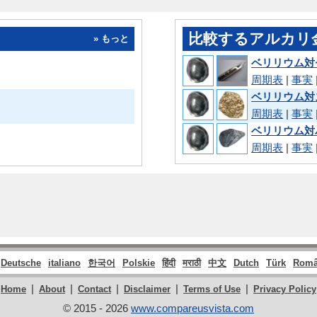
比較するアルカリ
» もっと
ベリリウム対
周期表
|
事実
ベリリウム対
周期表
|
事実
ベリリウム対
周期表
|
事実
Deutsche
italiano
한국어
Polskie
हिंदी
मराठी
中文
Dutch
Türk
Româ
|
|
|
|
|
Home
About
Contact
Disclaimer
Terms of Use
Privacy Policy
© 2015 - 2026
www.compareusvista.com