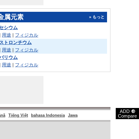
金属元素
» もっと
セシウム
|
用途
|
フィジカル
ストロンチウム
|
用途
|
フィジカル
バリウム
|
用途
|
フィジカル
⊕
ADD
nă
Tiếng Việt
bahasa Indonesia
Jawa
Compare