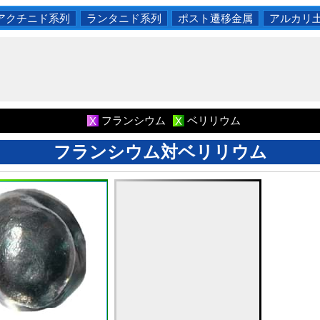
アクチニド系列
ランタニド系列
ポスト遷移金属
アルカリ
フランシウム
ベリリウム
X
X
フランシウム対ベリリウム