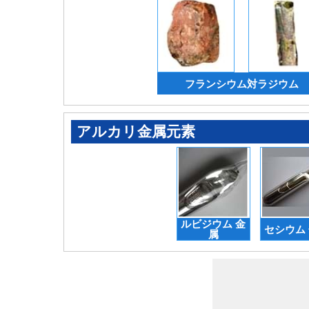
フランシウム対ラジウム
アルカリ金属元素
ルビジウム 金
セシウム
属