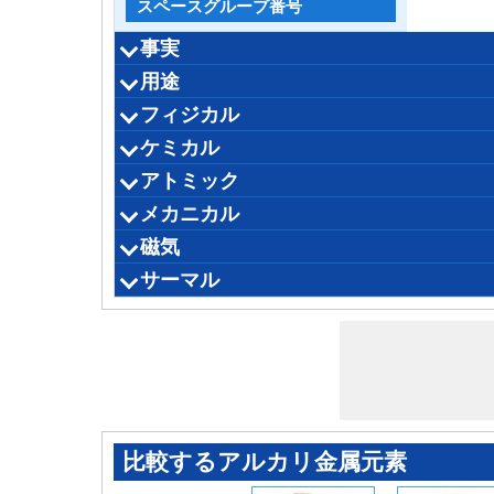
スペースグループ番号
事実
用途
興味深い事実
ソース
誰が発見
発見
宇宙では豊富
日には豊富
隕石では豊富
地球の地殻に豊富
海洋の豊富
ヒトでは豊富
22
フラ
フィジカル
用途と利点
産業用途
医療用途
他の用途
毒性
人間の体内に存在します
血液中の
骨の中に
それ
によ
用途
ケミカル
融点
沸点
音速
同素体
身体的状況
色
光沢
モース硬度
ブリネル硬さ
ビッカース硬度
屈折率
反射性
α同素体
β同素体
γ同素体
アトミック
化学式
電気化学当量
電子仕事関数
その他の化学的性質
既知の同位体
ポーリング電気陰性度
サンダーソン電気陰性
オールレッドロヒョー電気陰性
マリケン-ジャッフェ電気陰性度
アレン電気陰性
ポーリング陽性度
第一のエネルギーレベル
第二のエネルギーレベル
第三のエネルギーレベル
第四エネルギーレベル
第五エネルギーレベル
第六エネルギーレベル
第七エネルギーレベル
第八エネルギーレベル
第九エネルギーレベル
第10回エネルギーレベル
第11回エネルギーレベル
第12回エネルギーレベル
第13回エネルギーレベル
第14回エネルギーレベル
第15回エネルギーレベル
第16回エネルギーレベル
第17回エネルギーレベル
第18回エネルギーレベル
第19回エネルギーレベル
第20回エネルギーレベル
第21回エネルギーレベル
第22回エネルギーレベル
第23回エネルギーレベル
第24回エネルギーレベル
第25回エネルギーレベル
第26回エネルギーレベル
第27回エネルギーレベル
第28回エネルギーレベル
第29回エネルギーレベル
第30回エネルギーレベル
メカニカル
原子番号
電子構成
結晶構造
原子量
原子容
ヴァランス電子ポテンシャル
格子定数
ラティス角度
ラティスC /比
結晶格子
陽子数
中性子数
電子の数
原子半径
共有結合半径
ファンデルワールス半径
前の要素
次の要素
磁気
抗張力
粘度
ポアソン比
他の機械的特性
室温での密度
密度とき液体（融点で）
1000年Kにおける蒸気圧
2000 Kにおける蒸気圧
せん断弾性係数
体積弾性率
ヤング率
サーマル
比重
磁気秩序
透磁率
敏感
電気的性質
抵抗率
電気伝導性
電子親和力
比熱
モル熱容量
熱伝導率
臨界温度
熱膨張
標準モルエントロピー
蒸発エンタルピー
融解エンタルピー
微粒化のエンタルピー
比較するアルカリ金属元素