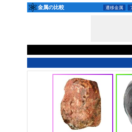
金属の比較
遷移金属