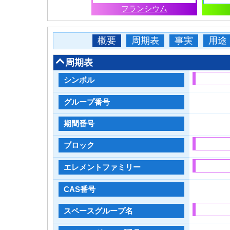
フランシウム
概要
周期表
事実
用途
周期表
シンボル
グループ番号
期間番号
ブロック
エレメントファミリー
CAS番号
スペースグループ名