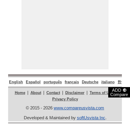
English
Español
português
français
Deutsche
italiano
한국어
⊕
ADD
|
|
|
|
|
Home
About
Contact
Disclaimer
Terms of Use
Compare
Privacy Policy
© 2015 - 2026
www.compareusvista.com
Developed & Maintained by
softUsvista Inc
.