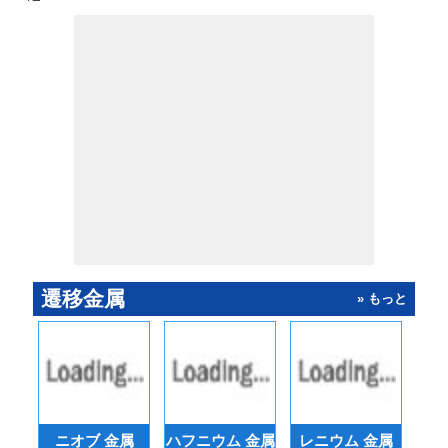
遷移金属
» もっと
シ
ニオブ 金属
ハフニウム 金属
レニウム 金属