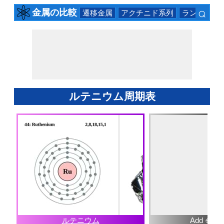
⌕
金属の比較
遷移金属
アクチニド系列
ランタニド
×
ルテニウム周期表
ルテニウム
Add ⊕