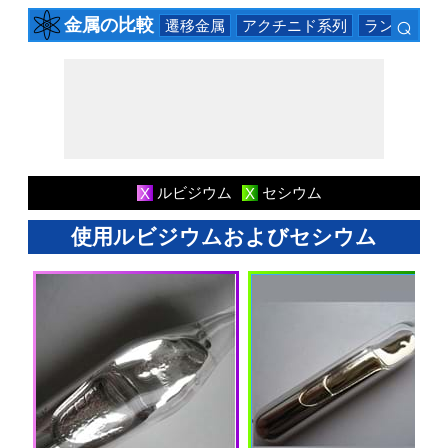
⌕
金属の比較
遷移金属
アクチニド系列
ランタニド
×
ルビジウム
セシウム
X
X
使用ルビジウムおよびセシウム