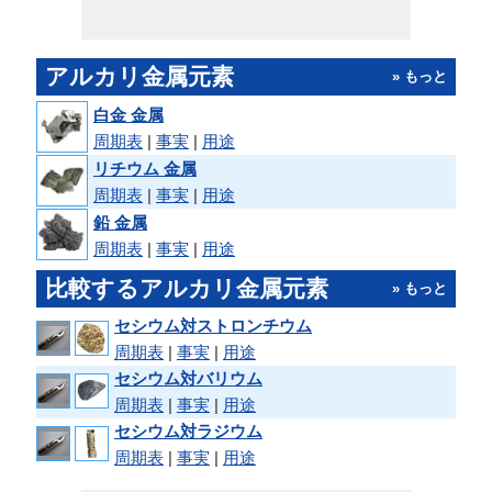
アルカリ金属元素
» もっと
白金 金属
周期表
|
事実
|
用途
リチウム 金属
周期表
|
事実
|
用途
鉛 金属
周期表
|
事実
|
用途
比較するアルカリ金属元素
» もっと
セシウム対ストロンチウム
周期表
|
事実
|
用途
セシウム対バリウム
周期表
|
事実
|
用途
セシウム対ラジウム
周期表
|
事実
|
用途