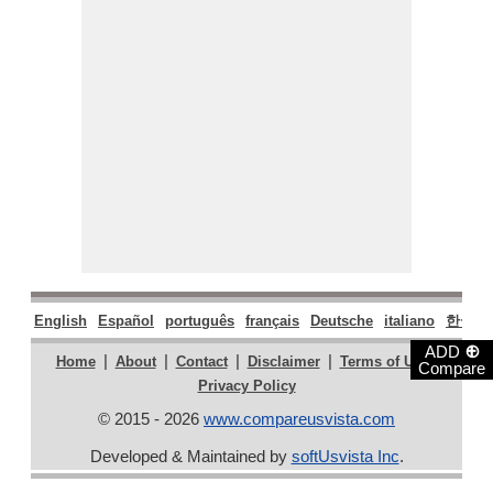
English
Español
português
français
Deutsche
italiano
한국어
⊕
ADD
|
|
|
|
|
Home
About
Contact
Disclaimer
Terms of Use
Compare
Privacy Policy
© 2015 - 2026
www.compareusvista.com
Developed & Maintained by
softUsvista Inc
.