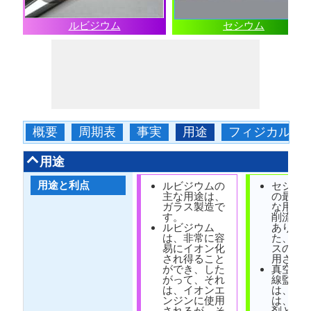
ルビジウム
セシウム
概要
周期表
事実
用途
フィジカル
用途
用途と利点
ルビジウムの
セシウ
主な用途は、
の最も
ガラス製造で
な用途
す。
削流体
ルビジウム
ありま
は、非常に容
た、光
易にイオン化
スの製
され得ること
用され
ができ、した
真空管
がって、それ
線監視
は、イオンエ
は、こ
ンジンに使用
は、触
されるが、そ
剤とし