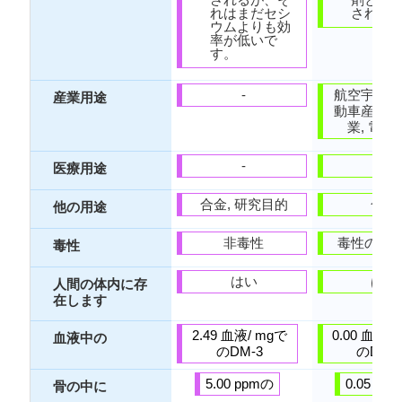
れはまだセシ
されま
ウムよりも効
率が低いで
す。
-
航空宇宙産業
産業用途
動車産業, 
業, 電子
-
-
医療用途
合金, 研究目的
合金
他の用途
非毒性
毒性の弱
毒性
はい
はい
人間の体内に存
在します
2.49 血液/ mgで
0.00 血液/
血液中の
のDM-3
のDM-
5.00 ppmの
0.05 pp
骨の中に