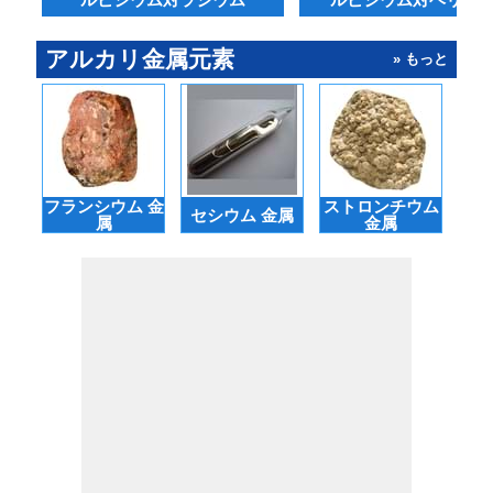
アルカリ金属元素
» もっと
フランシウム 金
ストロンチウム
セシウム 金属
バ
属
金属