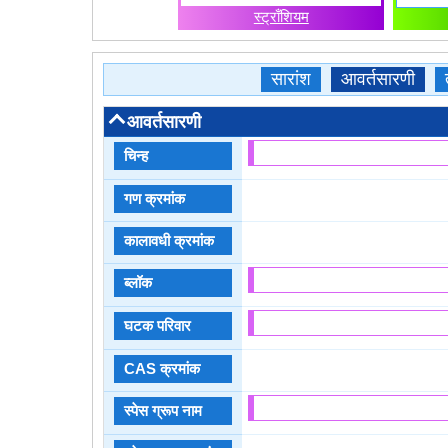
स्ट्राँशियम
सारांश
आवर्तसारणी
आवर्तसारणी
चिन्ह
गण क्रमांक
कालावधी क्रमांक
ब्लॉक
घटक परिवार
CAS क्रमांक
स्पेस ग्रूप नाम