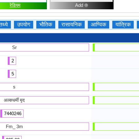
रेडियम
Add ⊕
तथ्ये
उपयोग
भौतिक
रासायनिक
आण्विक
यांत्रिक
Sr
2
5
s
अल्कधर्मी मृद
7440246
Fm_ 3m