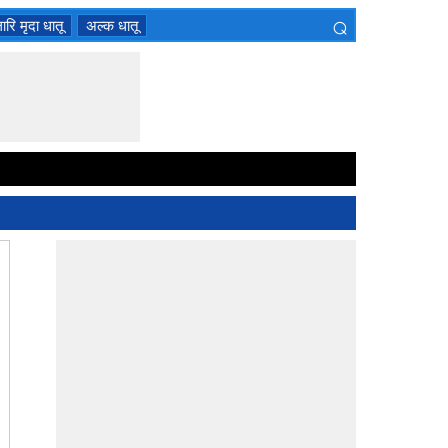
⌕
ारि मृदा धातू
अल्क धातू
×