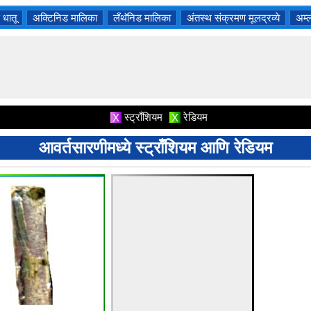
 धातू
अक्टिनिड मालिका
लँथॅनिड मालिका
अंतस्थ संक्रमण मूलद्रव्ये
अम्ल
स्ट्राँशियम
रेडियम
X
X
आवर्तसारणीमध्ये स्ट्राँशियम आणि रेडियम