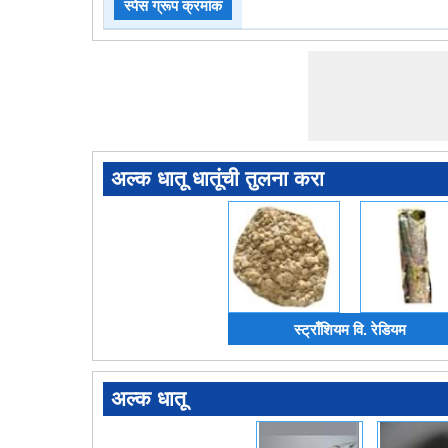
स्पेस ग्रूप क्रमांक
अल्क धातू धातूंची तुलना करा
स्ट्राँशियम वि. रेडियम
अल्क धातू