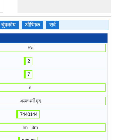
चुंबकीय
औष्णिक
सर्व
Ra
2
7
s
अल्कधर्मी मृद
7440144
Im_ 3m