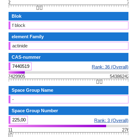
2
7
👆🏻
Blok
f block
element Family
actinide
CAS-nummer
7440519
Rank: 36 (Overall)
7429905
54386242
👆🏻
Space Group Name
-
Space Group Number
225,00
Rank: 3 (Overall)
11
276
👆🏻