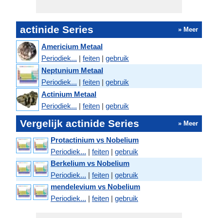
actinide Series
» Meer
Americium Metaal
Periodiek...
|
feiten
|
gebruik
Neptunium Metaal
Periodiek...
|
feiten
|
gebruik
Actinium Metaal
Periodiek...
|
feiten
|
gebruik
Vergelijk actinide Series
» Meer
Protactinium vs Nobelium
Periodiek...
|
feiten
|
gebruik
Berkelium vs Nobelium
Periodiek...
|
feiten
|
gebruik
mendelevium vs Nobelium
Periodiek...
|
feiten
|
gebruik