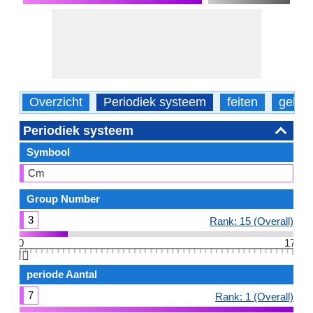
Overzicht
Periodiek systeem
feiten
gebru
Periodiek systeem
Symbool
Cm
Group Number
3
Rank: 15 (Overall)
0
17
👆🏻
periode Aantal
7
Rank: 1 (Overall)