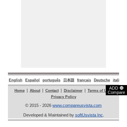
English
Español
português
日本語
français
Deutsche
italiano
⊕
ADD
|
|
|
|
|
Home
About
Contact
Disclaimer
Terms of Use
Compare
Privacy Policy
© 2015 - 2026
www.compareusvista.com
Developed & Maintained by
softUsvista Inc
.