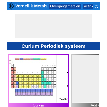
⌕
Vergelijk Metals
Overgangsmetalen
actinide Series
×
Curium Periodiek systeem
Curium
Add ⊕