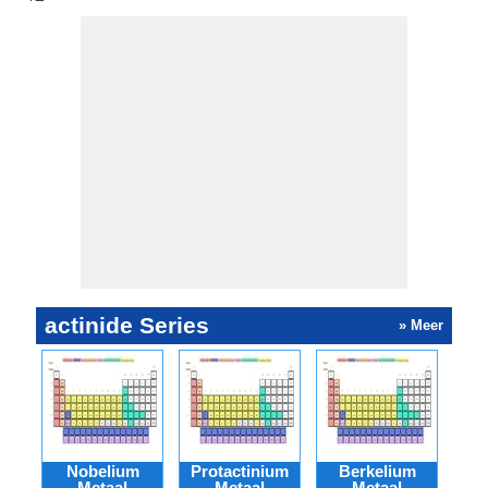
actinide Series
» Meer
Nobelium
Protactinium
Berkelium
me
Metaal
Metaal
Metaal