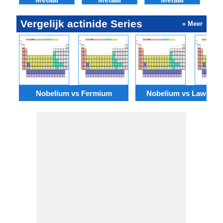
Vergelijk actinide Series
» Meer
Nobelium vs Fermium
Nobelium vs Lawrenc