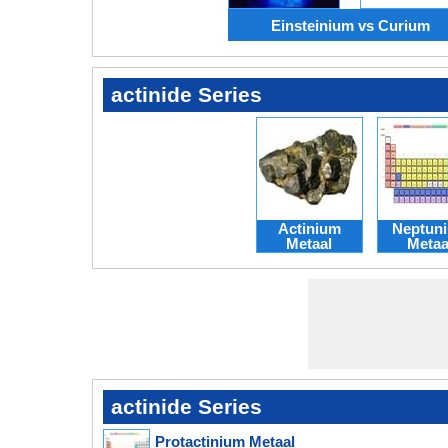
Einsteinium vs Curium
actinide Series
Actinium
Neptun
Metaal
Metaa
actinide Series
Protactinium Metaal