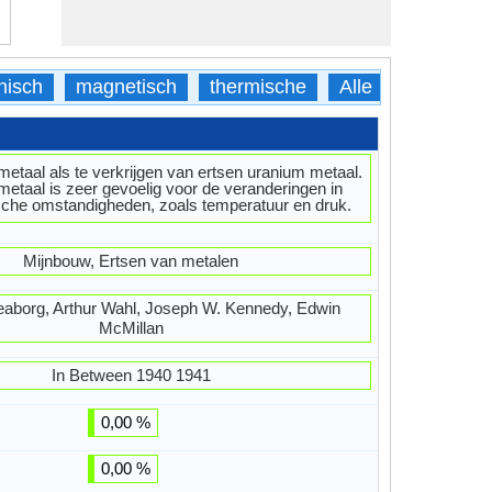
nisch
magnetisch
thermische
Alle
etaal als te verkrijgen van ertsen uranium metaal.
etaal is zeer gevoelig voor de veranderingen in
sche omstandigheden, zoals temperatuur en druk.
Mijnbouw, Ertsen van metalen
eaborg, Arthur Wahl, Joseph W. Kennedy, Edwin
McMillan
In Between 1940 1941
0,00 %
0,00 %