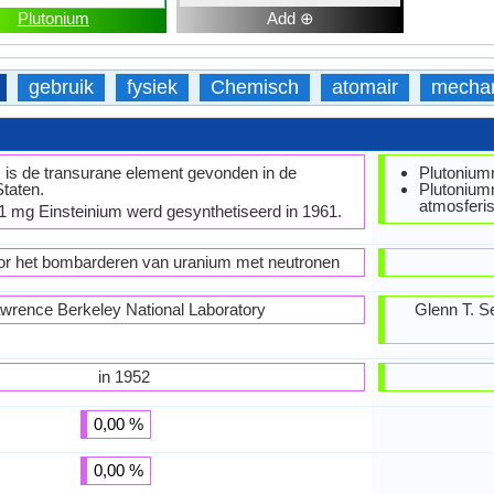
Plutonium
Add ⊕
gebruik
fysiek
Chemisch
atomair
mecha
 is de transurane element gevonden in de
Plutoniumm
taten.
Plutoniumm
atmosferi
1 mg Einsteinium werd gesynthetiseerd in 1961.
r het bombarderen van uranium met neutronen
wrence Berkeley National Laboratory
Glenn T. S
in 1952
0,00 %
0,00 %