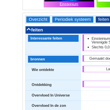
Einsteinium
Overzicht
Periodiek systeem
feiten
feiten
Interessante feiten
Einsteinium
Verenigde S
Slechts 0,0
Gemaakt doo
bronnen
La
Wie ontdekte
Ontdekking
Overvloed In Universe
Overvloed In de zon