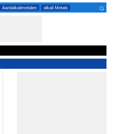
⌕
Aardalkalimetalen
alkali Metals
×