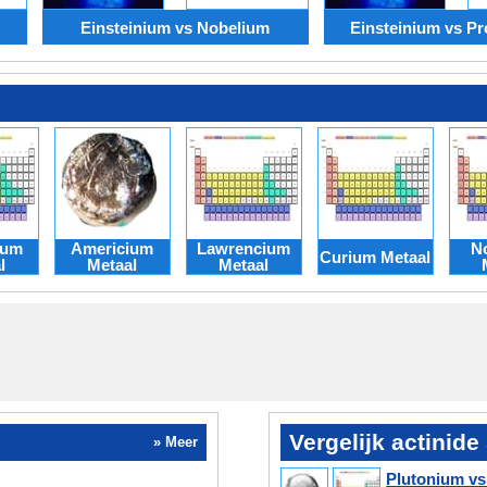
Einsteinium vs Nobelium
Einsteinium vs Pr
ium
Americium
Lawrencium
N
Curium Metaal
l
Metaal
Metaal
Vergelijk actinide
» Meer
Plutonium v