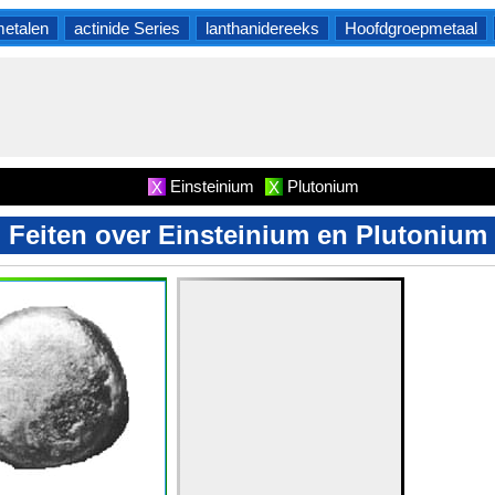
etalen
actinide Series
lanthanidereeks
Hoofdgroepmetaal
Einsteinium
Plutonium
X
X
Feiten over Einsteinium en Plutonium