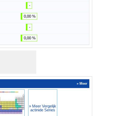
-
0,00 %
-
0,00 %
» Meer
» Meer Vergelijk
actinide Series