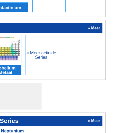
otactinium
» Meer
» Meer actinide
Series
obelium
Metaal
 Series
» Meer
s Neptunium