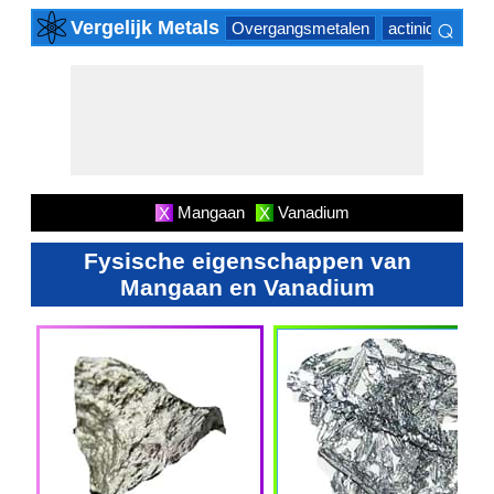
⌕
Vergelijk Metals
Overgangsmetalen
actinide Series
×
Mangaan
Vanadium
X
X
Fysische eigenschappen van
Mangaan en Vanadium