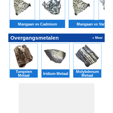
Mangaan vs Cadmium
Mangaan vs Vanadi
Overgangsmetalen
» Meer
Tungsten
Molybdenum
Iridium Metaal
Metaal
Metaal