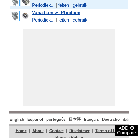
Periodiek...
|
feiten
|
gebruik
Vanadium vs Rhodium
Periodiek...
|
feiten
|
gebruik
English
Español
português
日本語
français
Deutsche
italiano
⊕
ADD
|
|
|
|
|
Home
About
Contact
Disclaimer
Terms of Use
Compare
Privacy Policy