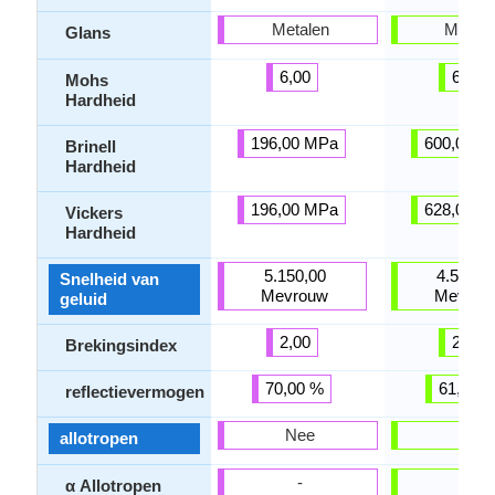
Metalen
Metale
Glans
6,00
6,70
Mohs
Hardheid
196,00 MPa
600,00 M
Brinell
Hardheid
196,00 MPa
628,00 M
Vickers
Hardheid
5.150,00
4.560,0
Snelheid van
Mevrouw
Mevrou
geluid
2,00
2,05
Brekingsindex
70,00 %
61,00 
reflectievermogen
Nee
Nee
allotropen
-
-
α Allotropen