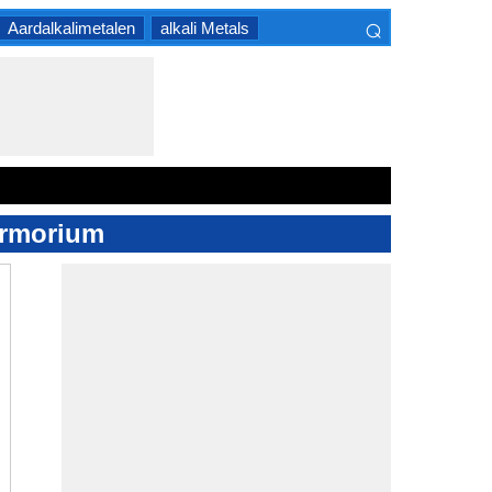
⌕
Aardalkalimetalen
alkali Metals
×
ermorium