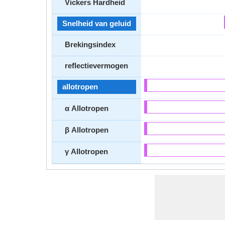
Vickers Hardheid
Snelheid van geluid
Brekingsindex
reflectievermogen
allotropen
α Allotropen
β Allotropen
γ Allotropen