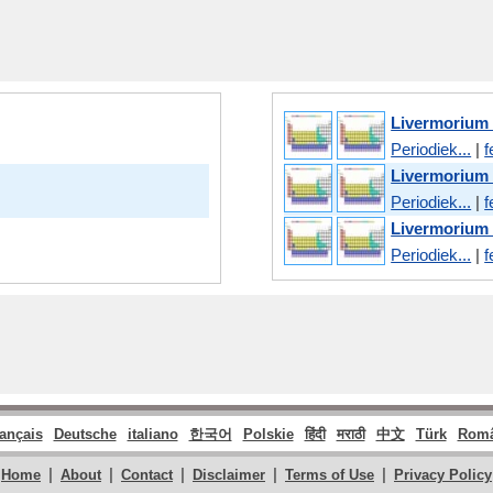
Livermorium 
Periodiek...
|
f
Livermorium
Periodiek...
|
f
Livermorium
Periodiek...
|
f
rançais
Deutsche
italiano
한국어
Polskie
हिंदी
मराठी
中文
Türk
Rom
|
|
|
|
|
Home
About
Contact
Disclaimer
Terms of Use
Privacy Policy