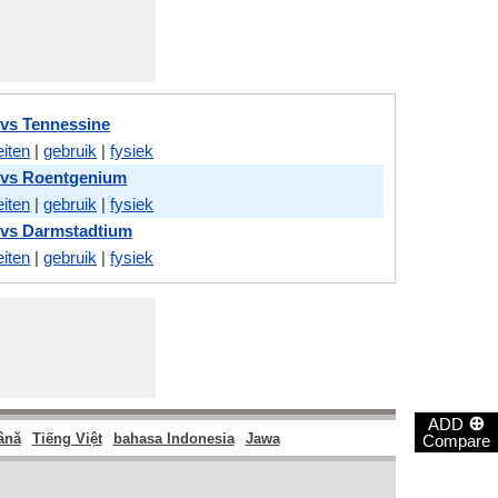
vs Tennessine
eiten
|
gebruik
|
fysiek
 vs Roentgenium
eiten
|
gebruik
|
fysiek
 vs Darmstadtium
eiten
|
gebruik
|
fysiek
⊕
ADD
ână
Tiếng Việt
bahasa Indonesia
Jawa
Compare