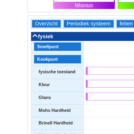
Nihonium
Overzicht
Periodiek systeem
feiten
fysiek
Smeltpunt
Kookpunt
fysische toestand
Kleur
Glans
Mohs Hardheid
Brinell Hardheid