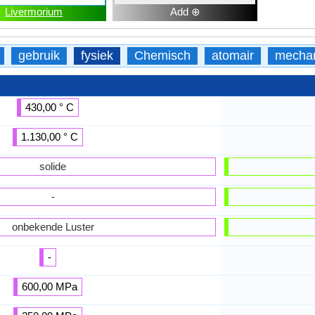
Livermorium
Add ⊕
gebruik
fysiek
Chemisch
atomair
mecha
430,00 ° C
1.130,00 ° C
solide
-
onbekende Luster
-
600,00 MPa