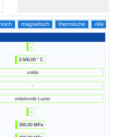
nisch
magnetisch
thermische
Alle
-
3.500,00 ° C
solide
-
onbekende Luster
-
350,00 MPa