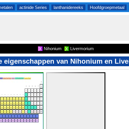
etalen
actinide Series
lanthanidereeks
Hoofdgroepmetaal
Nihonium
Livermorium
X
X
e eigenschappen van Nihonium en Liv