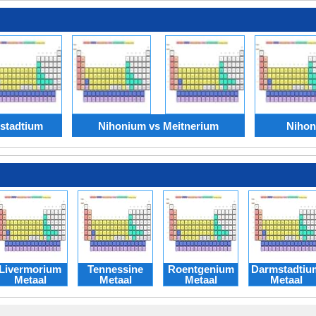
stadtium
Nihonium vs Meitnerium
Nihon
Livermorium
Tennessine
Roentgenium
Darmstadtiu
Metaal
Metaal
Metaal
Metaal