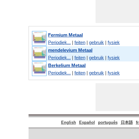
Fermium Metaal
Periodiek...
|
feiten
|
gebruik
|
fysiek
mendelevium Metaal
Periodiek...
|
feiten
|
gebruik
|
fysiek
Berkelium Metaal
Periodiek...
|
feiten
|
gebruik
|
fysiek
English
Español
português
日本語
f