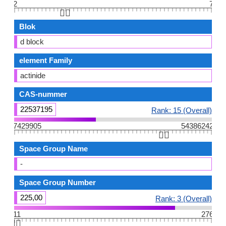
2
7
👆🏻
Blok
d block
element Family
actinide
CAS-nummer
22537195
Rank: 15 (Overall)
7429905
54386242
👆🏻
Space Group Name
-
Space Group Number
225,00
Rank: 3 (Overall)
11
276
👆🏻