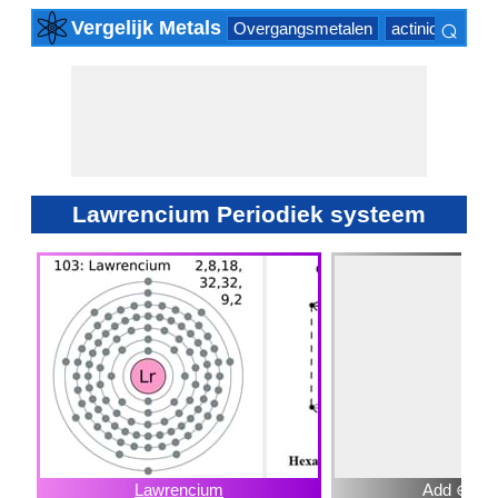
⌕
Vergelijk Metals
Overgangsmetalen
actinide Series
×
Lawrencium Periodiek systeem
Lawrencium
Add ⊕