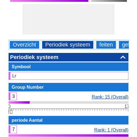
Overzicht
Periodiek systeem
feiten
gebru
Periodiek systeem
Symbool
Lr
Group Number
3
Rank: 15 (Overall)
0
17
👆🏻
periode Aantal
7
Rank: 1 (Overall)