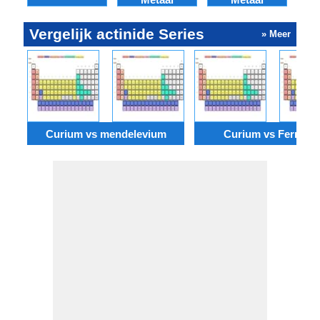
Vergelijk actinide Series
» Meer
Curium vs mendelevium
Curium vs Fermiu