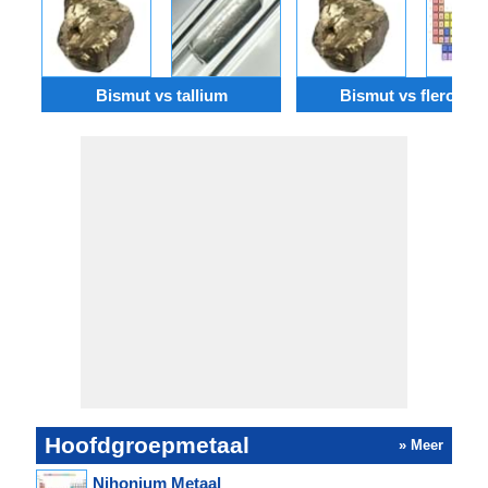
Bismut vs tallium
Bismut vs fleroviu
Hoofdgroepmetaal
» Meer
Nihonium Metaal