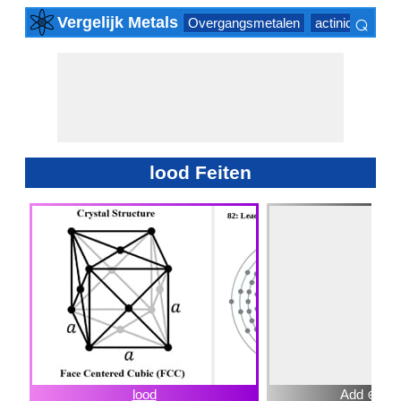
⌕
Vergelijk Metals
Overgangsmetalen
actinide Series
×
lood Feiten
lood
Add ⊕