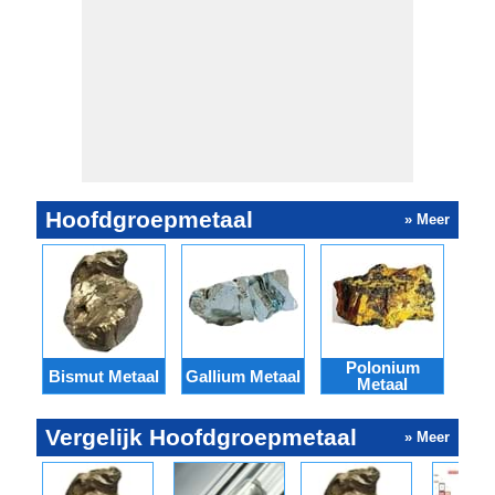
Hoofdgroepmetaal
» Meer
Polonium
Bismut Metaal
Gallium Metaal
Ind
Metaal
Vergelijk Hoofdgroepmetaal
» Meer