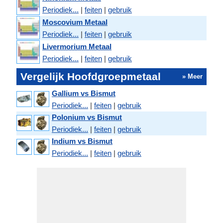
Periodiek...
|
feiten
|
gebruik
Moscovium Metaal
Periodiek...
|
feiten
|
gebruik
Livermorium Metaal
Periodiek...
|
feiten
|
gebruik
Vergelijk Hoofdgroepmetaal
» Meer
Gallium vs Bismut
Periodiek...
|
feiten
|
gebruik
Polonium vs Bismut
Periodiek...
|
feiten
|
gebruik
Indium vs Bismut
Periodiek...
|
feiten
|
gebruik