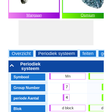
Mangaan
Osmium
Overzicht
Periodiek systeem
feiten
gebru
Periodiek
systeem
Mn
Os
Symbool
7
8
Group Number
4
6
periode Aantal
d block
d bloc
Blok