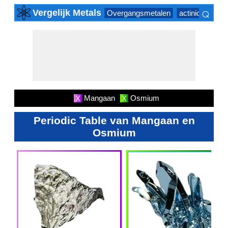
⌕
Vergelijk Metals
Overgangsmetalen
actinide Series
×
Mangaan
Osmium
X
X
Periodic Table van Mangaan en
Osmium