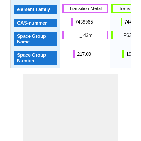
Transition Metal
Transition 
element Family
7439965
744004
CAS-nummer
I_ 43m
P63 / 
Space Group
Name
217,00
194,00
Space Group
Number