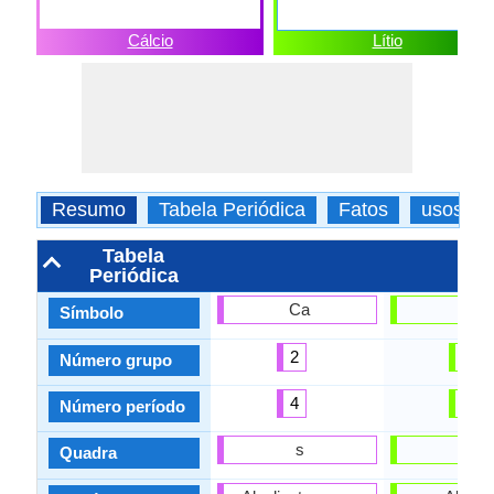
Cálcio
Lítio
Resumo
Tabela Periódica
Fatos
usos
Tabela
Periódica
Ca
Li
Símbolo
2
1
Número grupo
4
2
Número período
s
s
Quadra