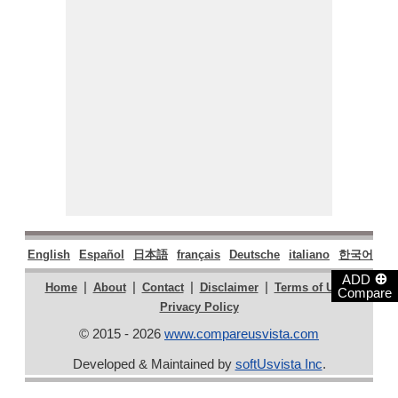
English
Español
日本語
français
Deutsche
italiano
한국어
Po
⊕
ADD
|
|
|
|
|
Home
About
Contact
Disclaimer
Terms of Use
Compare
Privacy Policy
© 2015 - 2026
www.compareusvista.com
Developed & Maintained by
softUsvista Inc
.