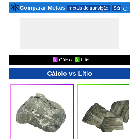
⌕
Comparar Metais
metais de transição
Série actinid
×
Cálcio
Lítio
X
X
Cálcio vs Lítio