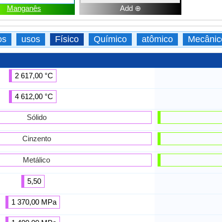
Manganês
Add ⊕
os
usos
Físico
Químico
atômico
Mecânic
2 617,00 °C
4 612,00 °C
Sólido
Cinzento
Metálico
5,50
1 370,00 MPa