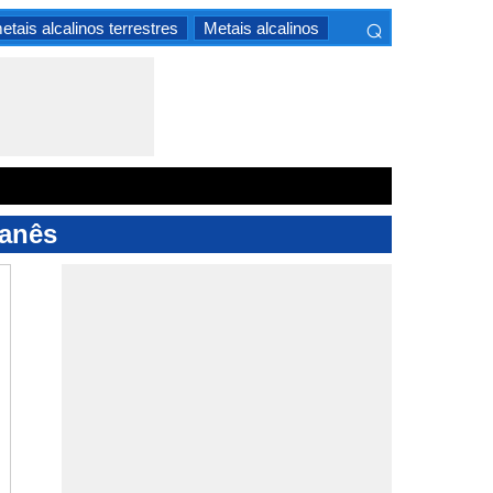
⌕
etais alcalinos terrestres
Metais alcalinos
×
ganês