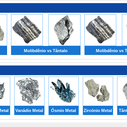
Molibdênio vs Tântalo
Molibdênio vs 
etal
Vanádio Metal
Ósmio Metal
Zircónio Metal
Tânt