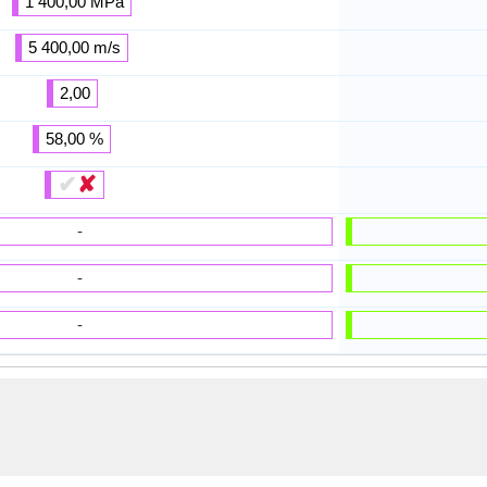
1 400,00 MPa
5 400,00 m/s
2,00
58,00 %
✔
✘
-
-
-