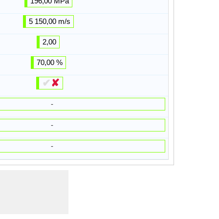
196,00 MPa
5 150,00 m/s
2,00
70,00 %
✔
✘
-
-
-