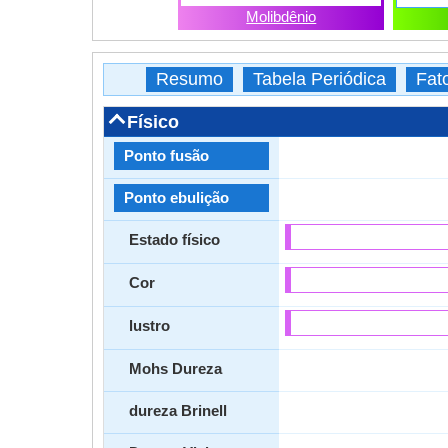
Molibdênio
Resumo
Tabela Periódica
Fat
Físico
Ponto fusão
Ponto ebulição
Estado físico
Cor
lustro
Mohs Dureza
dureza Brinell