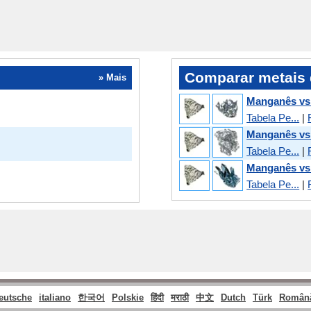
Comparar metais 
» Mais
Manganês vs
Tabela Pe...
|
Manganês vs
Tabela Pe...
|
Manganês vs
Tabela Pe...
|
eutsche
italiano
한국어
Polskie
हिंदी
मराठी
中文
Dutch
Türk
Român