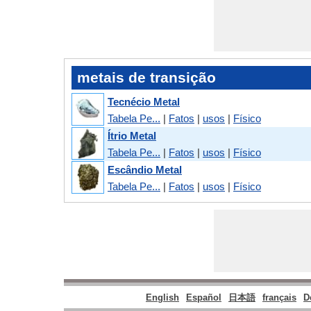
metais de transição
Tecnécio Metal
Tabela Pe...
|
Fatos
|
usos
|
Físico
Ítrio Metal
Tabela Pe...
|
Fatos
|
usos
|
Físico
Escândio Metal
Tabela Pe...
|
Fatos
|
usos
|
Físico
English
Español
日本語
français
D