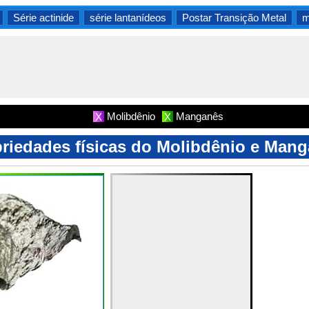
Série actinide
série lantanídeos
Postar Transição Metal
m
Molibdênio
Manganês
X
X
riedades físicas do Molibdênio e Man