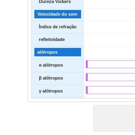
Dureza Vickers
Velocidade do som
Índice de refração
refletividade
alótropos
α alótropos
β alótropos
γ alótropos