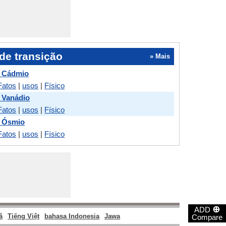
de transição
» Mais
 Cádmio
Fatos
|
usos
|
Físico
 Vanádio
Fatos
|
usos
|
Físico
 Ósmio
Fatos
|
usos
|
Físico
⊕
ADD
ă
Tiếng Việt
bahasa Indonesia
Jawa
Compare