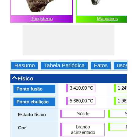
Tungstênio
Manganês
Resumo
Tabela Periódica
Fatos
usos
Físico
3 410,00 °C
1 245,00 
Ponto fusão
5 660,00 °C
1 962,00 
Ponto ebulição
Sólido
Sólid
Estado físico
branco
Prata
Cor
acinzentado