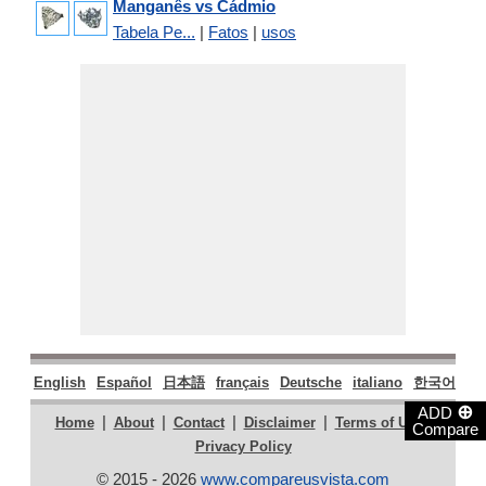
Manganês vs Cádmio
Tabela Pe...
|
Fatos
|
usos
English
Español
日本語
français
Deutsche
italiano
한국어
Po
⊕
ADD
|
|
|
|
|
Home
About
Contact
Disclaimer
Terms of Use
Compare
Privacy Policy
© 2015 - 2026
www.compareusvista.com