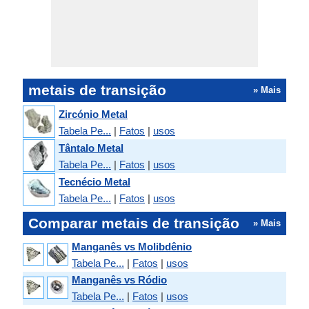
metais de transição
» Mais
Zircónio Metal
Tabela Pe...
|
Fatos
|
usos
Tântalo Metal
Tabela Pe...
|
Fatos
|
usos
Tecnécio Metal
Tabela Pe...
|
Fatos
|
usos
Comparar metais de transição
» Mais
Manganês vs Molibdênio
Tabela Pe...
|
Fatos
|
usos
Manganês vs Ródio
Tabela Pe...
|
Fatos
|
usos