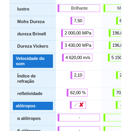
Brilhante
Metáli
lustro
7,50
6,00
Mohs Dureza
2 000,00 MPa
196,00 M
dureza Brinell
3 430,00 MPa
196,00 M
Dureza Vickers
4 620,00 m/s
5 150,00 
Velocidade do
som
2,10
2,00
Índice de
refração
62,00 %
70,00 
refletividade
✔
✘
✔
✘
alótropos
-
-
α alótropos
-
-
β alótropos