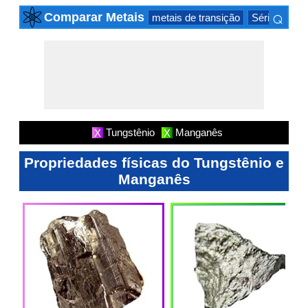
⌕
Comparar Metais
metais de transição
Série actinid
×
Tungstênio
Manganês
X
X
Propriedades físicas do Tungstênio e
Manganês