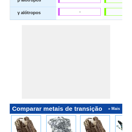
-
-
γ alótropos
Comparar metais de transição
» Mais