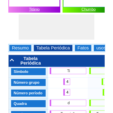
Titânio
Chumbo
Resumo
Tabela Periódica
Fatos
usos
Tabela
Periódica
Ti
Pb
Símbolo
4
14
Número grupo
4
6
Número período
d
p
Quadra