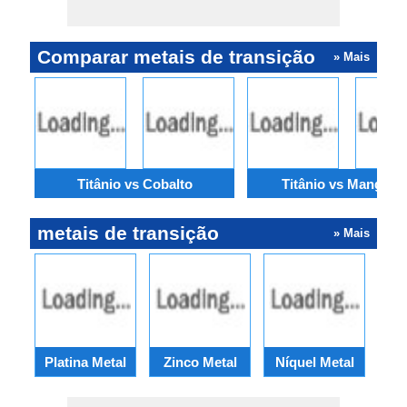
Comparar metais de transição
» Mais
Titânio vs Cobalto
Titânio vs Manganê
metais de transição
» Mais
Platina Metal
Zinco Metal
Níquel Metal
cr