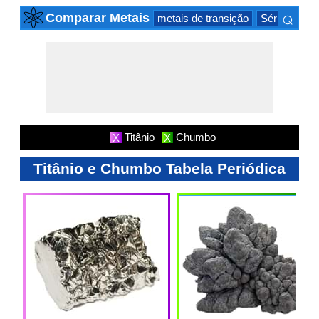
⌕
Comparar Metais
metais de transição
Série actinid
×
Titânio
Chumbo
X
X
Titânio e Chumbo Tabela Periódica