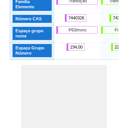
Transição
Transição
Família
Elemento
7440326
743992
Número CAS
P63/mmc
Fm_ 3
Espaço grupo
nome
194,00
225,00
Espaço Grupo
Número