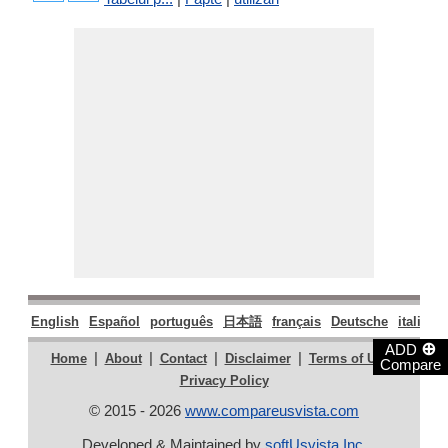
English
Español
português
日本語
français
Deutsche
italiano
⊕
ADD
|
|
|
|
|
Home
About
Contact
Disclaimer
Terms of Use
Compare
Privacy Policy
© 2015 - 2026
www.compareusvista.com
Developed & Maintained by
softUsvista Inc
.