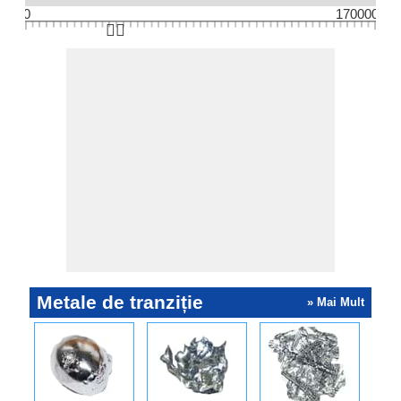
0
170000
👆🏻
Metale de tranziție
» Mai Mult