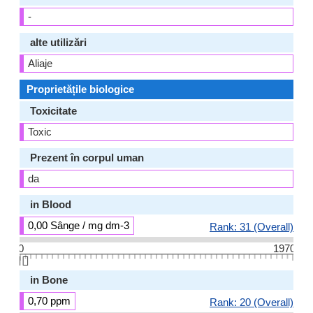
-
alte utilizări
Aliaje
Proprietățile biologice
Toxicitate
Toxic
Prezent în corpul uman
da
in Blood
0,00 Sânge / mg dm-3
Rank: 31 (Overall)
0
1970
👆🏻
in Bone
0,70 ppm
Rank: 20 (Overall)