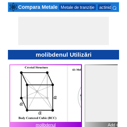
⌕
Compara Metale
Metale de tranziție
actinide Series
×
molibdenul Utilizări
molibdenul
Add ⊕