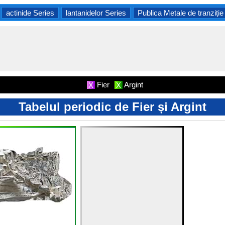
actinide Series
lantanidelor Series
Publica Metale de tranziție
Fier
Argint
X
X
Tabelul periodic de Fier și Argint