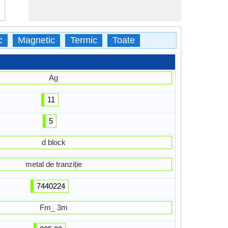
c
Magnetic
Termic
Toate
Ag
11
5
d block
metal de tranziție
7440224
Fm_ 3m