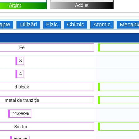
Argint
Add ⊕
apte
utilizări
Fizic
Chimic
Atomic
Mecani
Fe
8
4
d block
metal de tranziție
7439896
3m Im_