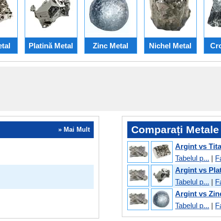
tal
Platină Metal
Zinc Metal
Nichel Metal
Cr
Comparați Metale 
» Mai Mult
Argint vs Tit
Tabelul p...
|
F
Argint vs Pla
Tabelul p...
|
F
Argint vs Zin
Tabelul p...
|
F