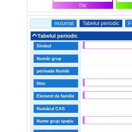
Fier
rezumat
Tabelul periodic
F
Tabelul periodic
Simbol
Număr grup
perioada Număr
bloc
Element de familie
Numărul CAS
Nume grup spațiu