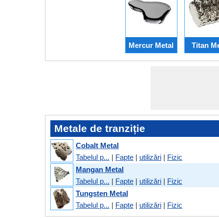
Mercur Metal
Titan Me
Metale de tranziție
Cobalt Metal
Tabelul p...
|
Fapte
|
utilizări
|
Fizic
Mangan Metal
Tabelul p...
|
Fapte
|
utilizări
|
Fizic
Tungsten Metal
Tabelul p...
|
Fapte
|
utilizări
|
Fizic