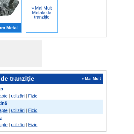
» Mai Mult
Metale de
tranziție
om Metal
de tranziție
» Mai Mult
an
apte
|
utilizări
|
Fizic
tină
apte
|
utilizări
|
Fizic
c
apte
|
utilizări
|
Fizic