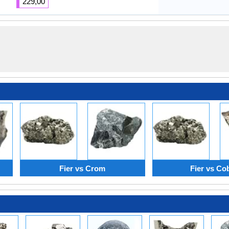
229,00
Fier vs Crom
Fier vs Cob