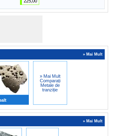
225,00
» Mai Mult
» Mai Mult
Comparați
Metale de
tranziție
alt
» Mai Mult