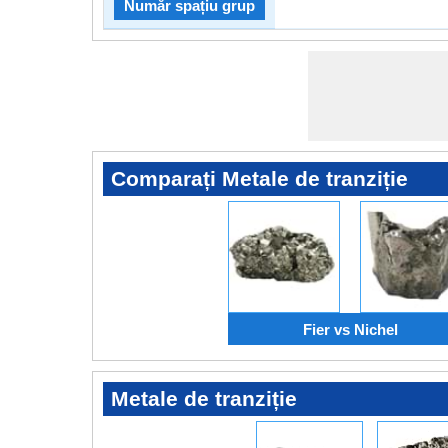
Număr spațiu grup
Comparați Metale de tranziție
Fier vs Nichel
Metale de tranziție