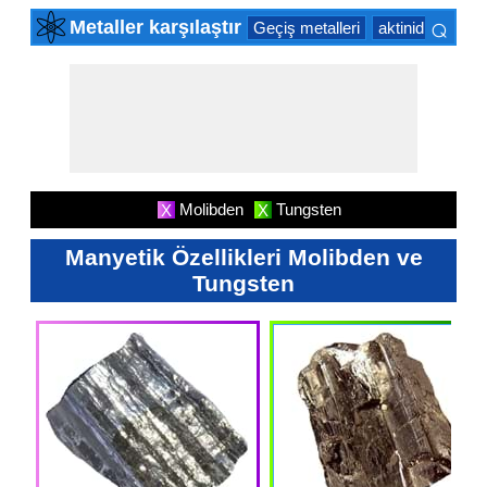
⌕
Metaller karşılaştır
Geçiş metalleri
aktinid serisin
×
Molibden
Tungsten
X
X
Manyetik Özellikleri Molibden ve
Tungsten