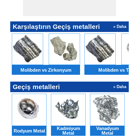
Karşılaştırın Geçiş metalleri
» Daha
Molibden vs Zirkonyum
Molibden vs Tantal
Geçiş metalleri
» Daha
Kadmiyum
Vanadyum
Rodyum Metal
Osm
Metal
Metal