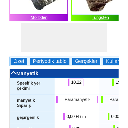
Molibden
Tungsten
Özet
Periyodik tablo
Gerçekler
Kullanım
Manyetik
10,22
19,22
Spesifik yer
çekimi
Paramanyetik
Paramany
manyetik
Sipariş
0,00 H / m
0,00 H /
geçirgenlik