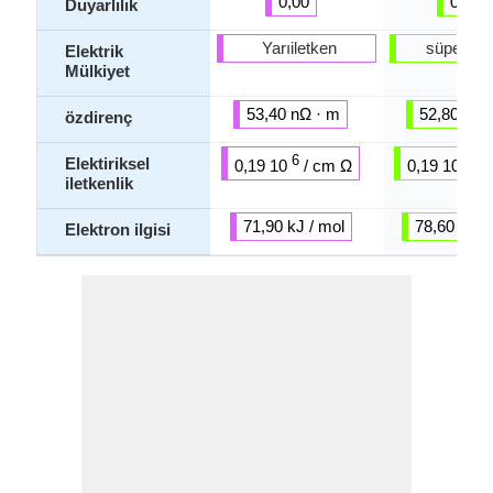
0,00
0,00
Duyarlılık
Yarıiletken
süper ile
Elektrik
Mülkiyet
53,40 nΩ · m
52,80 nΩ 
özdirenç
6
6
Elektiriksel
0,19 10
/ cm Ω
0,19 10
/ 
iletkenlik
71,90 kJ / mol
78,60 kJ /
Elektron ilgisi