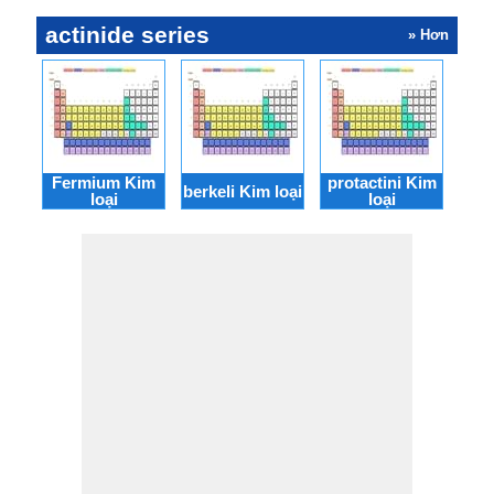
actinide series
» Hơn
Fermium Kim
protactini Kim
berkeli Kim loại
nobe
loại
loại