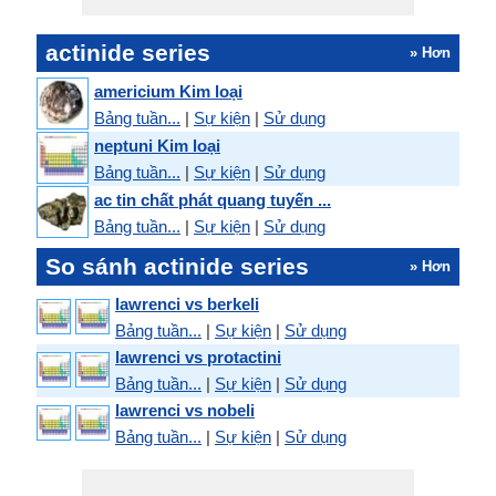
actinide series
» Hơn
americium Kim loại
Bảng tuần...
|
Sự kiện
|
Sử dụng
neptuni Kim loại
Bảng tuần...
|
Sự kiện
|
Sử dụng
ac tin chất phát quang tuyến ...
Bảng tuần...
|
Sự kiện
|
Sử dụng
So sánh actinide series
» Hơn
lawrenci vs berkeli
Bảng tuần...
|
Sự kiện
|
Sử dụng
lawrenci vs protactini
Bảng tuần...
|
Sự kiện
|
Sử dụng
lawrenci vs nobeli
Bảng tuần...
|
Sự kiện
|
Sử dụng