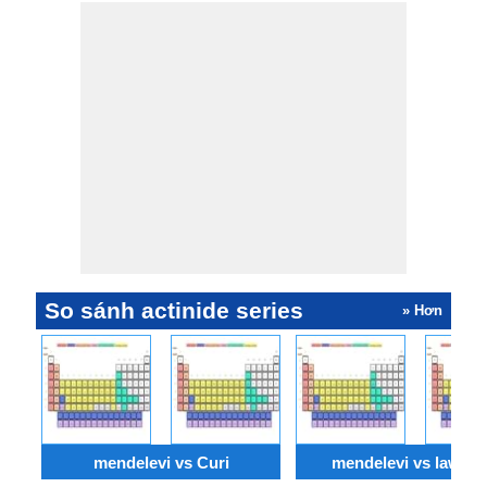
K)
K)
riêng
mol
trọng
Entropy
Fusion
sương
So sánh actinide series
» Hơn
mendelevi vs Curi
mendelevi vs lawren