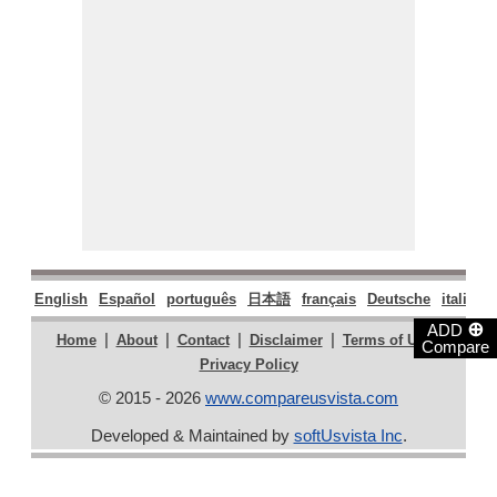
English
Español
português
日本語
français
Deutsche
italiano
⊕
ADD
|
|
|
|
|
Home
About
Contact
Disclaimer
Terms of Use
Compare
Privacy Policy
© 2015 - 2026
www.compareusvista.com
Developed & Maintained by
softUsvista Inc
.