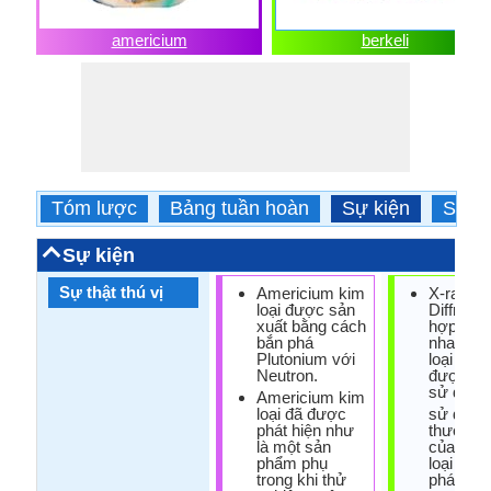
americium
berkeli
Tóm lược
Bảng tuần hoàn
Sự kiện
Sử d
Sự kiện
Sự thật thú vị
Americium kim
X-ray
loại được sản
Diffracti
xuất bằng cách
hợp chấ
bắn phá
nhau củ
Plutonium với
loại berk
Neutron.
được xá
sử dụng 
Americium kim
loại đã được
sử dụng
phát hiện như
thương 
là một sản
của berk
phẩm phụ
loại chư
trong khi thử
phát hiện