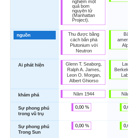
nghiệm một
quả bom
nguyên tử
(Manhattan
Project).
Thu được bằng
Bắn ph
nguồn
cách bắn phá
americium
Plutonium với
Alpha hạ
Neutron
Glenn T. Seaborg,
Lawren
Ai phát hiện
Ralph A. James,
Berkeley Na
Leon O. Morgan,
Laborat
Albert Ghiorso
Năm 1944
Năm 19
khám phá
0,00 %
0,00 %
Sự phong phú
trong vũ trụ
0,00 %
0,00 %
Sự phong phú
Trong Sun