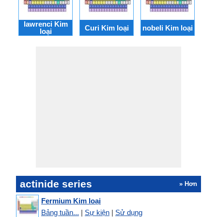
lawrenci Kim
pro
Curi Kim loại
nobeli Kim loại
loại
actinide series
» Hơn
Fermium Kim loại
Bảng tuần...
|
Sự kiện
|
Sử dụng