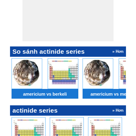
So sánh actinide series
» Hơn
americium vs berkeli
americium vs mendel
actinide series
» Hơn