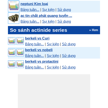
neptuni Kim loại
Bảng tuần...
|
Sự kiện
|
Sử dụng
ac tin chất phát quang tuyến ...
Bảng tuần...
|
Sự kiện
|
Sử dụng
So sánh actinide series
» Hơn
berkeli vs Curi
Bảng tuần...
|
Sự kiện
|
Sử dụng
berkeli vs nobeli
Bảng tuần...
|
Sự kiện
|
Sử dụng
berkeli vs protactini
Bảng tuần...
|
Sự kiện
|
Sử dụng