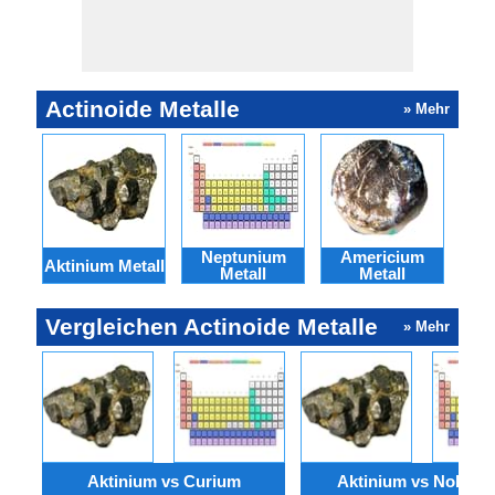
Actinoide Metalle
» Mehr
Neptunium
Americium
La
Aktinium Metall
Metall
Metall
Vergleichen Actinoide Metalle
» Mehr
Aktinium vs Curium
Aktinium vs Nobeli