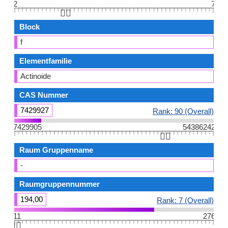
2
7
👆🏻
Block
f
Elementfamilie
Actinoide
CAS Nummer
7429927
Rank: 90 (Overall)
7429905
54386242
👆🏻
Raum Gruppenname
-
Raumgruppennummer
194,00
Rank: 7 (Overall)
11
276
👆🏻