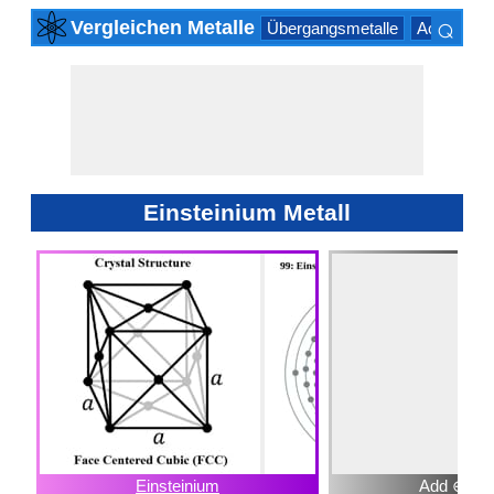
⌕
Vergleichen Metalle
Übergangsmetalle
Actinoide 
×
Einsteinium Metall
Einsteinium
Add ⊕