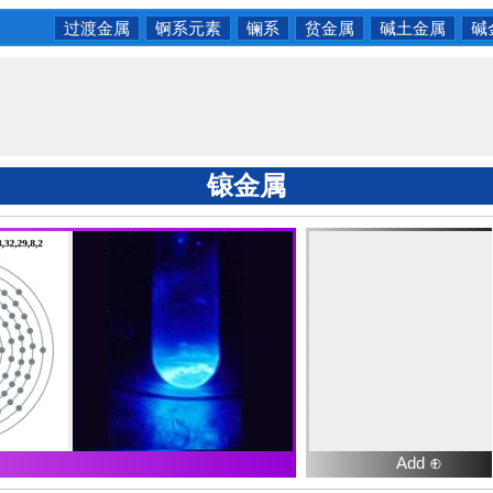
过渡金属
锕系元素
镧系
贫金属
碱土金属
碱
锿金属
Add ⊕