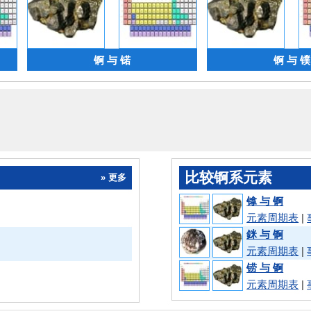
锕 与 锘
锕 与 镤
比较锕系元素
» 更多
镎 与 锕
元素周期表
|
銤 与 锕
元素周期表
|
铹 与 锕
元素周期表
|