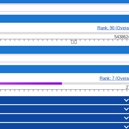
Rank: 90 (Overal
543862
👆🏻
Rank: 7 (Overal
2