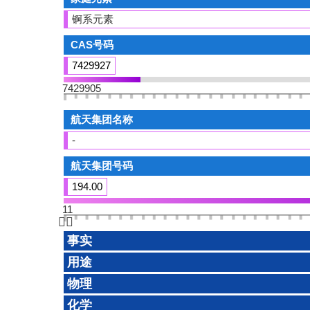
锕系元素
CAS号码
7429927
7429905
航天集团名称
-
航天集团号码
194.00
11
👆🏻
事实
用途
物理
化学