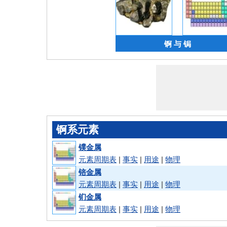
锕 与 锔
锕系元素
镤金属
元素周期表
|
事实
|
用途
|
物理
锫金属
元素周期表
|
事实
|
用途
|
物理
钔金属
元素周期表
|
事实
|
用途
|
物理