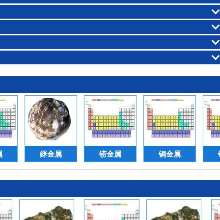
属
銤金属
铹金属
锔金属