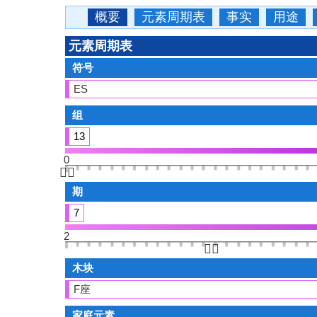
概要
元素周期表
事实
用途
元素周期表
符号
ES
组
13
0
👆🏻
期
7
2
👆🏻
木块
F座
家庭元素