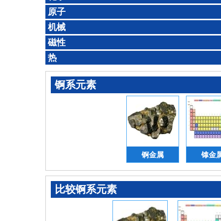
原子
机械
磁性
热
锕系元素
锕金属
镎金
比较锕系元素