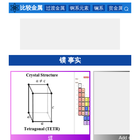
⌕
比较金属
过渡金属
锕系元素
镧系
贫金属
碱土
×
镤 事实
镤
Add ⊕