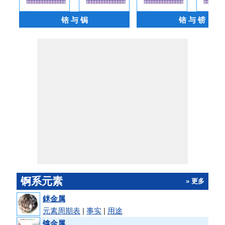
锫 与 锔
锫 与 铹
锕系元素
» 更多
銤金属
元素周期表
|
事实
|
用途
镎金属