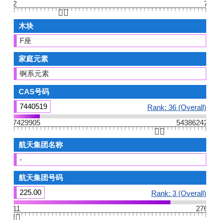
2
7
👆🏻
木块
F座
家庭元素
锕系元素
CAS号码
7440519
Rank: 36 (Overall)
7429905
54386242
👆🏻
航天集团名称
-
航天集团号码
225.00
Rank: 3 (Overall)
11
276
👆🏻