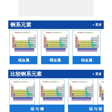
锕系元素
» 更多
锘金属
镤金属
锫金属
比较锕系元素
» 更多
锘 与 镄
锘 与 铹