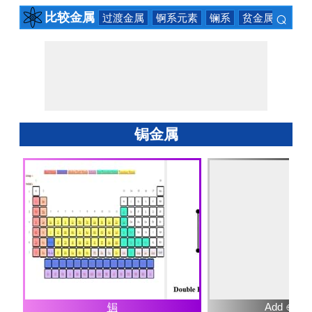
⌕
比较金属
过渡金属
锕系元素
镧系
贫金属
碱土
×
锔金属
锔
Add ⊕