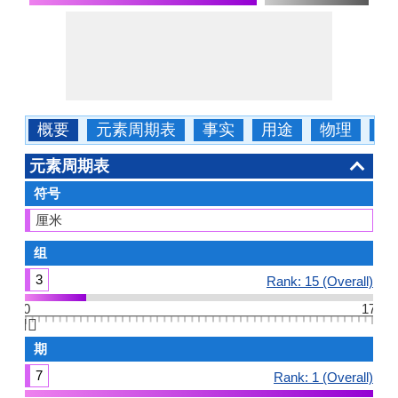
概要
元素周期表
事实
用途
物理
化
元素周期表
符号
厘米
组
3
Rank: 15 (Overall)
0
17
👆🏻
期
7
Rank: 1 (Overall)