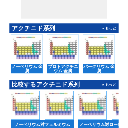
アクチニド系列
» もっと
ノーベリウム 金
プロトアクチニ
バークリウム 金
メ
属
ウム 金属
属
比較するアクチニド系列
» もっと
ノーベリウム対フェルミウム
ノーベリウム対ローレン