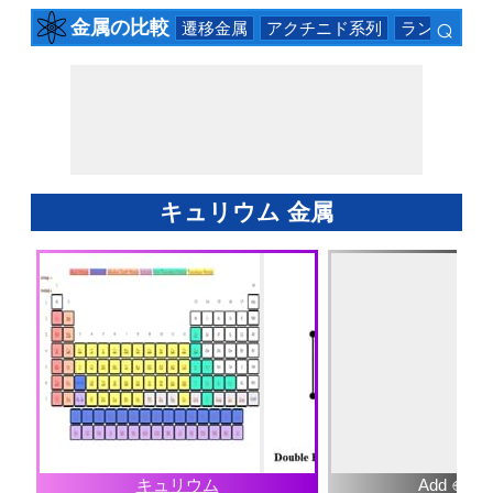
⌕
金属の比較
遷移金属
アクチニド系列
ランタニド
×
キュリウム 金属
キュリウム
Add ⊕