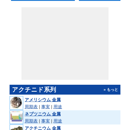
アクチニド系列
» もっと
アメリシウム 金属
周期表
|
事実
|
用途
ネプツニウム 金属
周期表
|
事実
|
用途
アクチニウム 金属