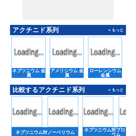
アクチニド系列
» もっと
ネプツニウム 金
アメリシウム 金
ローレンシウム
キュ
属
属
金属
比較するアクチニド系列
» もっと
ネプツニウム対プロトア
ネプツニウム対ノーベリウム
ウム