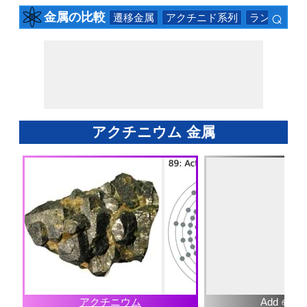
⌕
金属の比較
遷移金属
アクチニド系列
ランタニド
×
アクチニウム 金属
アクチニウム
Add ⊕